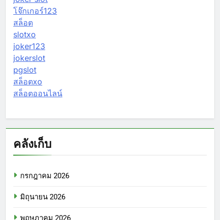
โจ๊กเกอร์123
สล็อต
slotxo
joker123
jokerslot
pgslot
สล็อตxo
สล็อตออนไลน์
คลังเก็บ
กรกฎาคม 2026
มิถุนายน 2026
พฤษภาคม 2026