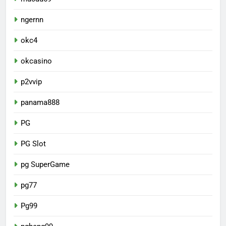
ngernn
okc4
okcasino
p2vvip
panama888
PG
PG Slot
pg SuperGame
pg77
Pg99