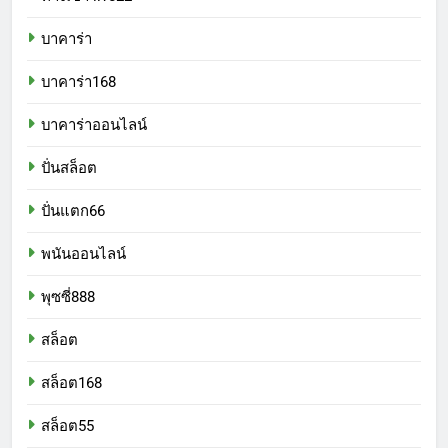
บาคาร่า
บาคาร่า168
บาคาร่าออนไลน์
ปั่นสล็อต
ปั่นแตก66
พนันออนไลน์
พุซซี่888
สล็อต
สล็อต168
สล็อต55