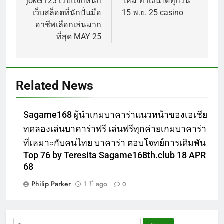
joker123 เว็บแจกหนัก
ใหม่ ทำเงินได้ทุกวัน
เว็บสล็อตที่นักปั่นมือ
15 พ.ย. 25 casino
อาชีพเลือกเล่นมาก
ที่สุด MAY 25
Related News
Sagame168 ผู้นำเกมบาคาร่าแนวหน้าของเอเชีย
ทดลองเล่นบาคาร่าฟรี เล่นฟรีทุกค่ายเกมบาคาร่า
ที่เหมาะกับคนไทย บาคาร่า ตอบโจทย์การเดิมพัน
Top 76 by Teresita Sagame168th.club 18 APR
68
Philip Parker
1 ปี ago
0