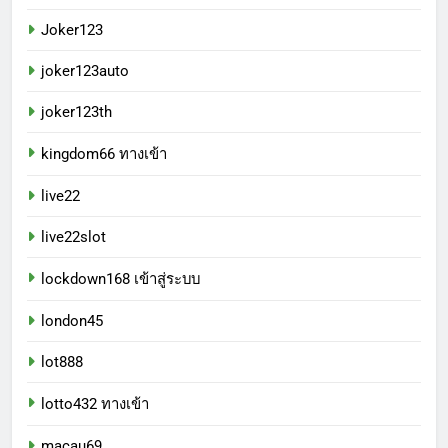
Joker123
joker123auto
joker123th
kingdom66 ทางเข้า
live22
live22slot
lockdown168 เข้าสู่ระบบ
london45
lot888
lotto432 ทางเข้า
macau69