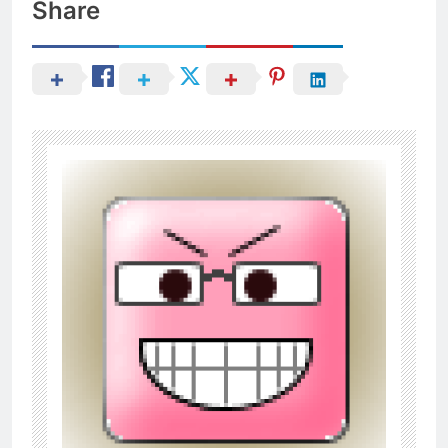
Share