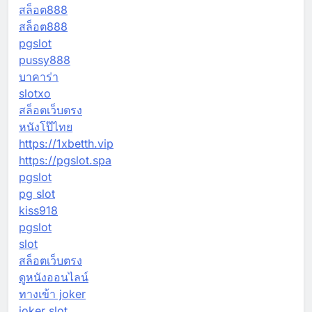
สล็อต888
สล็อต888
pgslot
pussy888
บาคาร่า
slotxo
สล็อตเว็บตรง
หนังโป๊ไทย
https://1xbetth.vip
https://pgslot.spa
pgslot
pg slot
kiss918
pgslot
slot
สล็อตเว็บตรง
ดูหนังออนไลน์
ทางเข้า joker
joker slot