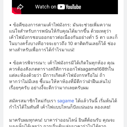
• ข้อดีของการตามเค้าไพ่มังกร: มันจะช่วยเพิ่มความ
แน่ใจสำหรับการพนันให้กับคุณได้มากขึ้น ด้วยเหตุว่า
เค้าไพ่มังกรชอบออกยาวต่อเนื่องกันอย่างต่ำ 5 ตา และก็
ในบางครั้งบางทีอาจจะยาวถึง 10 ตาติดกันเลยก็ได้ ช่อง
ทางสำหรับเพื่อการได้กำไรมาแน่!
• ข้อควรพิจารณา: เค้าไพ่มังกรมิได้เกิดในทุกห้อง คุณ
ควรต้องสังเกตตารางสถิติการออกไพ่sagame168thใน
แต่ละห้องด้วยว่า มีการเกิดเค้าไพ่มังกรหรือไม่ ถ้า
หากว่าไม่มีเลย ชี้แนะให้หาห้องที่มีดีกว่าฝ่าฝืนเล่นไป
เรื่อยๆครับ อย่างงี้จะดีกว่ามากเลยครับผม
สมัครสมาชิกใหม่กับเรา
sagame
ได้แล้ววันนี้ เริ่มต้นได้
กำไรได้ในทันที เค้าไพ่แบบไหนก็ปังแน่นอน ลองเลย!
มาครับผมทุกคน! บาคาร่าออนไลน์ ยินดีต้อนรับ คุณจะ
มองเห็นได้เลยว่า การเริ่มต้นเล่นบาคาร่าไม่ได้ยาก