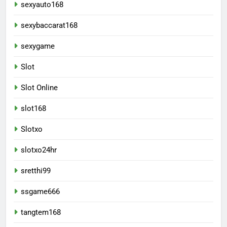
sexyauto168
sexybaccarat168
sexygame
Slot
Slot Online
slot168
Slotxo
slotxo24hr
sretthi99
ssgame666
tangtem168