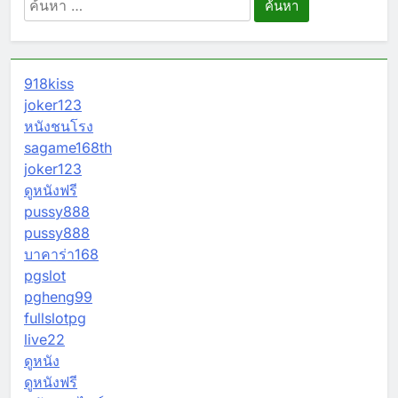
ค้นหา
สำหรับ:
918kiss
joker123
หนังชนโรง
sagame168th
joker123
ดูหนังฟรี
pussy888
pussy888
บาคาร่า168
pgslot
pgheng99
fullslotpg
live22
ดูหนัง
ดูหนังฟรี