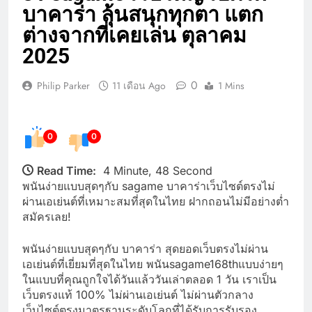
บาคาร่า ลุ้นสนุกทุกตา แตก
ต่างจากที่เคยเล่น ตุลาคม
2025
0
Philip Parker
11 เดือน Ago
1 Mins
0
0
Read Time:
4 Minute, 48 Second
พนันง่ายแบบสุดๆกับ sagame บาคาร่าเว็บไซต์ตรงไม่
ผ่านเอเย่นต์ที่เหมาะสมที่สุดในไทย ฝากถอนไม่มีอย่างต่ำ
สมัครเลย!
พนันง่ายแบบสุดๆกับ บาคาร่า สุดยอดเว็บตรงไม่ผ่าน
เอเย่นต์ที่เยี่ยมที่สุดในไทย พนันsagame168thแบบง่ายๆ
ในแบบที่คุณถูกใจได้วันแล้ววันเล่าตลอด 1 วัน เราเป็น
เว็บตรงแท้ 100% ไม่ผ่านเอเย่นต์ ไม่ผ่านตัวกลาง
เว็บไซต์ตรงมาตรฐานระดับโลกที่ได้รับการรับรอง