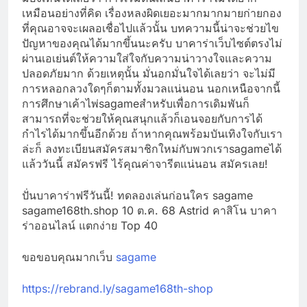
เหมือนอย่างที่คิด เรื่องหลงผิดเยอะมากมากมายก่ายกอง
ที่คุณอาจจะเผลอเชื่อไปแล้วนั้น บทความนี้น่าจะช่วยไข
ปัญหาของคุณได้มากขึ้นนะครับ บาคาร่าเว็บไซต์ตรงไม่
ผ่านเอเย่นต์ให้ความใส่ใจกับความน่าวางใจและความ
ปลอดภัยมาก ด้วยเหตุนั้น มั่นอกมั่นใจได้เลยว่า จะไม่มี
การหลอกลวงใดๆก็ตามทั้งมวลแน่นอน นอกเหนือจากนี้
การศึกษาเค้าไพ่sagameสำหรับเพื่อการเดิมพันก็
สามารถที่จะช่วยให้คุณสนุกแล้วก็เอนจอยกับการได้
กำไรได้มากขึ้นอีกด้วย ถ้าหากคุณพร้อมบันเทิงใจกับเรา
ล่ะก็ ลงทะเบียนสมัครสมาชิกใหม่กับพวกเราsagameได้
แล้ววันนี้ สมัครฟรี ไร้คุณค่าจารีตแน่นอน สมัครเลย!
ปั่นบาคาร่าฟรีวันนี้! ทดลองเล่นก่อนใคร sagame
sagame168th.shop 10 ต.ค. 68 Astrid คาสิโน บาคา
ร่าออนไลน์ แตกง่าย Top 40
ขอขอบคุณมากเว็บ
sagame
https://rebrand.ly/sagame168th-shop