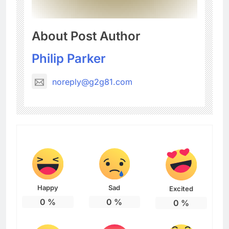
About Post Author
Philip Parker
noreply@g2g81.com
Happy
Sad
Excited
0
%
0
%
0
%