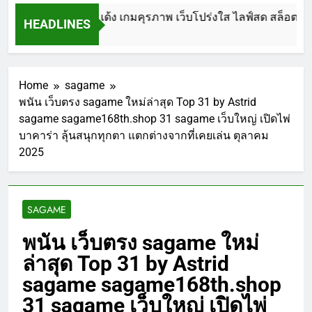
วนเพื่อนรับ 2 เด้ง เกมคุรภาพ เว็บโปร่งใส ไลฟ์สด สล็อต ยิงปลา 
HEADLINES
ัก เล่นง่าย มือใหม่ก็เข้าใจ ฝาก 20 รับ 100 อัตราต่อรองยุติธ
Home
sagame
าคอม 0.3% ฝาก-ถอน สะดวก อัตตราชนะสูง casino จ่ายเต็ม โอนเร็
พนัน เว็บตรง sagame ใหม่ล่าสุด Top 31 by Astrid
sagame sagame168th.shop 31 sagame เว็บใหญ่ เปิดไพ่
ต918 918kissauto.website 918kiss เว็บตรง แนะนำเกมสล็อตยอดฮิต
บาคาร่า ลุ้นสนุกทุกตา แตกต่างจากที่เคยเล่น ตุลาคม
2025
วนเพื่อนรับ 2 เด้ง เกมคุรภาพ เว็บโปร่งใส ไลฟ์สด สล็อต ยิงปลา 
ัก เล่นง่าย มือใหม่ก็เข้าใจ ฝาก 20 รับ 100 อัตราต่อรองยุติธ
SAGAME
พนัน เว็บตรง sagame ใหม่
าคอม 0.3% ฝาก-ถอน สะดวก อัตตราชนะสูง casino จ่ายเต็ม โอนเร็
ล่าสุด Top 31 by Astrid
ต918 918kissauto.website 918kiss เว็บตรง แนะนำเกมสล็อตยอดฮิต
sagame sagame168th.shop
31 sagame เว็บใหญ่ เปิดไพ่