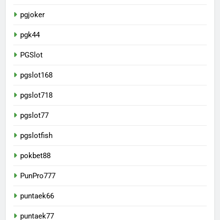
pgjoker
pgk44
PGSlot
pgslot168
pgslot718
pgslot77
pgslotfish
pokbet88
PunPro777
puntaek66
puntaek77