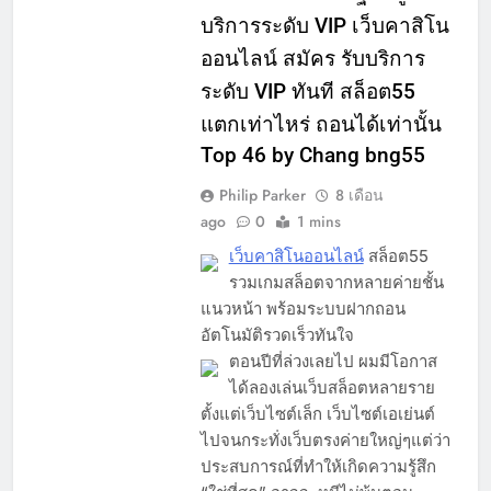
บริการระดับ VIP เว็บคาสิโน
ออนไลน์ สมัคร รับบริการ
ระดับ VIP ทันที สล็อต55
แตกเท่าไหร่ ถอนได้เท่านั้น
Top 46 by Chang bng55
Philip Parker
8 เดือน
ago
0
1 mins
เว็บคาสิโนออนไลน์
สล็อต55
รวมเกมสล็อตจากหลายค่ายชั้น
แนวหน้า พร้อมระบบฝากถอน
อัตโนมัติรวดเร็วทันใจ
ตอนปีที่ล่วงเลยไป ผมมีโอกาส
ได้ลองเล่นเว็บสล็อตหลายราย
ตั้งแต่เว็บไซต์เล็ก เว็บไซต์เอเย่นต์
ไปจนกระทั่งเว็บตรงค่ายใหญ่ๆแต่ว่า
ประสบการณ์ที่ทำให้เกิดความรู้สึก