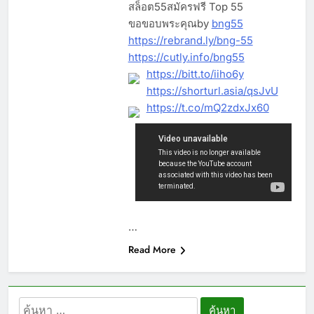
สล็อต55สมัครฟรี Top 55
ขอขอบพระคุณby
bng55
https://rebrand.ly/bng-55
https://cutly.info/bng55
https://bitt.to/iiho6y
https://shorturl.asia/qsJvU
https://t.co/mQ2zdxJx60
…
Read More
ค้นหา