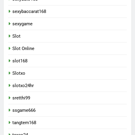
sexybaccarat168
sexygame
Slot
Slot Online
slot168
Slotxo
slotxo24hr
sretthi99
ssgame666
tangtem168