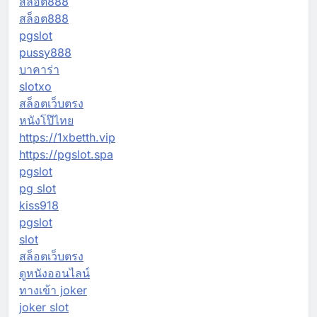
สล็อต888
สล็อต888
pgslot
pussy888
บาคาร่า
slotxo
สล็อตเว็บตรง
หนังโป๊ไทย
https://1xbetth.vip
https://pgslot.spa
pgslot
pg slot
kiss918
pgslot
slot
สล็อตเว็บตรง
ดูหนังออนไลน์
ทางเข้า joker
joker slot