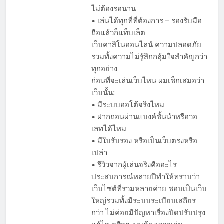
ไม่ต้องรอนาน
• เล่นได้ทุกที่ที่ต้องการ – รองรับมือ
ถือแล้วก็แท็บเล็ต
เว็บคาสิโนออนไลน์ ความปลอดภัย
รวมทั้งความไม่รู้สึกกลุ้มใจสำคัญกว่า
ทุกอย่าง
ก่อนที่จะเล่นเว็บไหน ผมเช็กเสมอว่า
เว็บนั้น:
• มีระบบออโต้จริงไหม
• ฝากถอนผ่านแบงค์ชั้นนำหรือวอ
เลทได้ไหม
• มีใบรับรอง หรือเป็นเว็บตรงหรือ
เปล่า
• รีวิวจากผู้เล่นจริงคืออะไร
ประสบการณ์หลายปีทำให้ทราบว่า
เว็บไซต์ที่รวมหลายค่าย ชอบเป็นเว็บ
ใหญ่รวมทั้งมีระบบระเบียบเสถียร
กว่า ไม่ค่อยมีปัญหาเรื่องปิดปรับปรุง