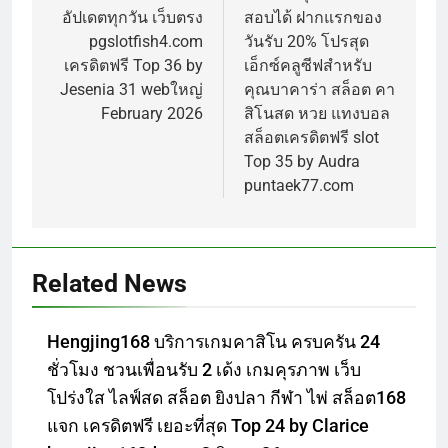
อัปเดตทุกวัน เว็บตรง
สอบได้ ฝากแรกของ
pgslotfish4.com
วันรับ 20% โปรสุด
เครดิตฟรี Top 36 by
เอ็กซ์คลูซีฟสำหรับ
Jesenia 31 webใหญ่
คุณบาคาร่า สล็อต คา
February 2026
สิโนสด หวย แทงบอล
สล็อตเครดิตฟรี slot
Top 35 by Audra
puntaek77.com
Related News
Hengjing168 บริการเกมคาสิโน ครบครัน 24
ชั่วโมง ชวนเพื่อนรับ 2 เด้ง เกมคุรภาพ เว็บ
โปร่งใส ไลฟ์สด สล็อต ยิงปลา กีฬา ไพ่ สล็อต168
แจก เครดิตฟรี เยอะที่สุด Top 24 by Clarice