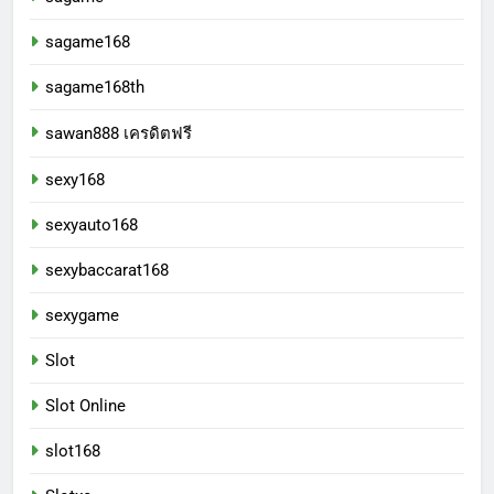
sagame168
sagame168th
sawan888 เครดิตฟรี
sexy168
sexyauto168
sexybaccarat168
sexygame
Slot
Slot Online
slot168