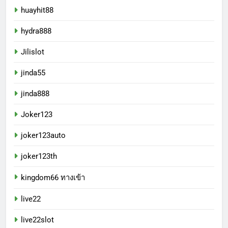
huayhit88
hydra888
Jilislot
jinda55
jinda888
Joker123
joker123auto
joker123th
kingdom66 ทางเข้า
live22
live22slot