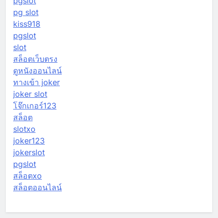
pgslot
pg slot
kiss918
pgslot
slot
สล็อตเว็บตรง
ดูหนังออนไลน์
ทางเข้า joker
joker slot
โจ๊กเกอร์123
สล็อต
slotxo
joker123
jokerslot
pgslot
สล็อตxo
สล็อตออนไลน์