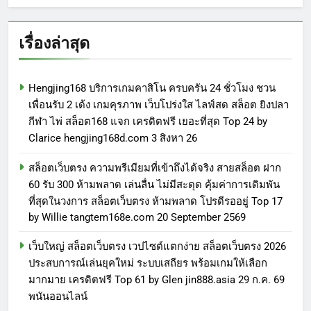
เรื่องล่าสุด
Hengjing168 บริการเกมคาสิโน ครบครัน 24 ชั่วโมง ชวน
เพื่อนรับ 2 เด้ง เกมคุรภาพ เว็บโปร่งใส ไลฟ์สด สล็อต ยิงปลา
กีฬา ไพ่ สล็อต168 แจก เครดิตฟรี เยอะที่สุด Top 24 by
Clarice hengjing168d.com 3 สิงหา 26
สล็อตเว็บตรง ความพรีเมียมที่เข้าถึงได้จริง สายสล็อต ฝาก
60 รับ 300 ห้ามพลาด เล่นลื่น ไม่มีสะดุด คุ้มค่าการเดิมพัน
ที่สุดในวงการ สล็อตเว็บตรง ห้ามพลาด โปรดีรออยู่ Top 17
by Willie tangtem168e.com 20 September 2569
เว็บใหญ่ สล็อตเว็บตรง เวปไซต์แตกง่าย สล็อตเว็บตรง 2026
ประสบการณ์เล่นยุคใหม่ ระบบเสถียร พร้อมเกมให้เลือก
มากมาย เครดิตฟรี Top 61 by Glen jin888.asia 29 ก.ค. 69
พนันออนไลน์