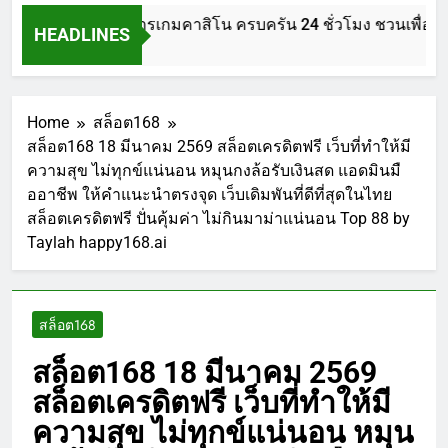
ngjing168 บริการเกมคาสิโน ครบครัน 24 ชั่วโมง ชวนเพื่อนรับ 2 เ
HEADLINES
ัน Ago
งบอลออนไลน์ 1 มกราคม 2569 ufa11k รวมเกมจ่ายหนัก เล่นง่าย มือ
ดือน Ago
Home
สล็อต168
casino เว็บตรง อันดับ 1 ของไทย [บาคาร่าคืนค่าคอม 0.3% ฝาก-ถ
สล็อต168 18 มีนาคม 2569 สล็อตเครดิตฟรี เว็บที่ทำให้มี
ดือน Ago
ความสุข ไม่ทุกข์แน่นอน หมุนกงล้อรับเงินสด แอดมินมื
็บแม่ 918kiss ทดลองเล่น Top 69 by Salina สล็อต918 918kissaut
ออาชีพ ให้คำแนะนำตรงจุด เว็บเดิมพันที่ดีที่สุดในไทย
ี Ago
สล็อตเครดิตฟรี ปั่นคุ้มค่า ไม่กินมาม่าแน่นอน Top 88 by
ngjing168 บริการเกมคาสิโน ครบครัน 24 ชั่วโมง ชวนเพื่อนรับ 2 เ
Taylah happy168.ai
ัน Ago
งบอลออนไลน์ 1 มกราคม 2569 ufa11k รวมเกมจ่ายหนัก เล่นง่าย มือ
ดือน Ago
สล็อต168
casino เว็บตรง อันดับ 1 ของไทย [บาคาร่าคืนค่าคอม 0.3% ฝาก-ถ
สล็อต168 18 มีนาคม 2569
ดือน Ago
สล็อตเครดิตฟรี เว็บที่ทำให้มี
็บแม่ 918kiss ทดลองเล่น Top 69 by Salina สล็อต918 918kissaut
ี Ago
ความสุข ไม่ทุกข์แน่นอน หมุน