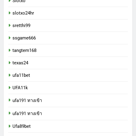
Slotxo
slotxo24hr
sretthi99
ssgame666
tangtem168
texas24
ufa11bet
UFA11k
ufa191 ทางเข้า
ufa191 ทางเข้า
Ufa89bet