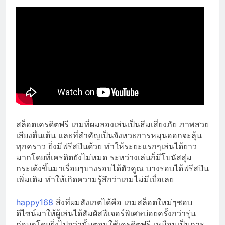
สล็อตเครดิตฟรี เกมที่ผมลองเล่นเป็นธีมเสี่ยงภัย ภาพสวย
เสียงตื่นเต้น และที่สำคัญเป็นจังหวะการหมุนออกจะลุ้น
ทุกคราว ยิ่งมีฟรีสปินด้วย ทำให้ระยะแรกๆเล่นได้ยาว
มากโดยที่เครดิตยังไม่หมด ระหว่างเล่นก็มีโบนัสสุ่ม
กระเด้งขึ้นมาเรื่อยๆบางรอบได้ตัวคูณ บางรอบได้ฟรีสปิน
เพิ่มเติม ทำให้เกิดความรู้สึกว่าเกมไม่มีเบื่อเลย
happy168
สิ่งที่ผมสังเกตได้คือ เกมสล็อตใหม่ๆชอบ
ดีไซน์มาให้ผู้เล่นได้สัมผัสฟีเจอร์พิเศษบ่อยครั้งกว่ารุ่น
ก่อนๆโดยยิ่งไปกว่านั้นตอนใช้เครดิตฟรี เหมือนเป็นการ