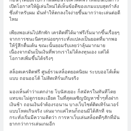
เปิดโอกาสให้ผู้เล่นใหม่ได้เห็นข้อดีของเกมแบบสุดกำลัง
ซึ่งสำหรับผม มันทำให้ตกลงใจง่ายขึ้นมากว่าจะเล่นต่อดี
ไหม
เพียงพอเล่นไปสักพัก เครดิตที่ได้มาฟรีเริ่มมากขึ้นเรื่อยๆ
จากการชนะนิดๆหน่อยๆกระทั่งแปลงเป็นยอดที่มากพอ
ให้รู้สึกตื่นเต้น ขณะนั้นยอมรับเลยว่าลุ้นมากมาย
เนื่องจากมันเป็นเงินที่พวกเราไม่ได้ลงทุนเอง แต่ได้
โอกาสเพิ่มขึ้นได้จริงๆ
สล็อตเครดิตฟรี ศูนย์รวมสล็อตยอดนิยม ระบบออโต้เต็ม
แบบ ถอนออโต้ ไม่ติดเทิร์นเกินจริง
มองเห็นคำว่าแตกง่าย โบนัสเยอะ ก็สมัครในทันทีโดย
แทบจะไม่ดูกรยละเอียด ในที่สุดเผชิญปัญหาซ้ำๆทั้งฝาก
เงินช้า ถอนเงินจำต้องรอนาน บางเว็บไซต์ติดเทิร์นเวอร์
แบบโหดเกินจริง เล่นมากแค่ไหนก็ถอนมิได้สักที จน
กระทั่งเริ่มมีความคิดว่า การหาเว็บเล่นสล็อตดีๆสักที่มัน
ยากกว่าการเล่นเกมอีก