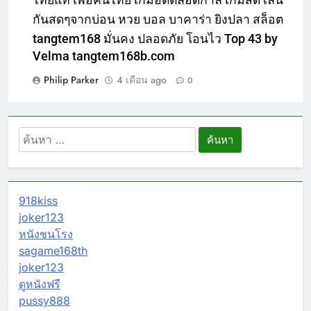
กันสดๆจากบ่อน หวย บอล บาคาร่า ยิงปลา สล็อต
tangtem168 มั่นคง ปลอดภัย โอนไว Top 43 by
Velma tangtem168b.com
Philip Parker
4 เดือน ago
0
ค้นหา
สำหรับ:
918kiss
joker123
หนังชนโรง
sagame168th
joker123
ดูหนังฟรี
pussy888