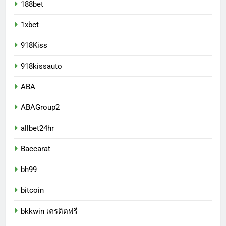
188bet
1xbet
918Kiss
918kissauto
ABA
ABAGroup2
allbet24hr
Baccarat
bh99
bitcoin
bkkwin เครดิตฟรี