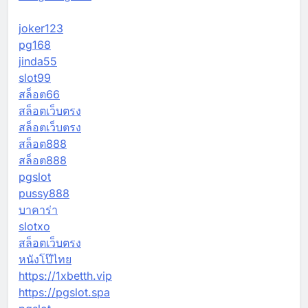
joker123
pg168
jinda55
slot99
สล็อต66
สล็อตเว็บตรง
สล็อตเว็บตรง
สล็อต888
สล็อต888
pgslot
pussy888
บาคาร่า
slotxo
สล็อตเว็บตรง
หนังโป๊ไทย
https://1xbetth.vip
https://pgslot.spa