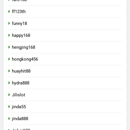
ff123th
funny18
happy168
hengjing168
hongkong456
huayhit88
hydra888
Jilislot
jinda55
jinda888