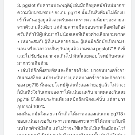
3. pgslot กับความประพฤติผู้เล่นมือถือยุคสมัยใหม่มากกว่าเดิ
ความนิยมชมชอบของเกม pg718 นั้นเป็นสิ่งที่ผมไม่ต้องบอก ค
เข้าใจกันอยู่อยู่แล้วล่ะครับผม เพราะความนิยมของค่ายเกมนี้ม
จากตัวเกมสิ่งเดียว แต่ด้วยความชื่นชอบจากสล็อตมือถือด้วยน
ครับที่ทำให้ผู้เล่นมากไม่น้อยเลยทีเดียวต่างเลือกเกมจากค่ายนี้ทั
• เหมาะสมกับผู้ที่เล่นหลายขณะ: ผู้เล่นมือถือมักเปิดเกมระหว่า
นอน หรือเวลาว่างสั้นๆกันอยู่แล้ว เกมของ pgslot718 ที่เข้าง่าย
และไม่ซับซ้อนมากจนเกินไป มันก็เลยตอบโจทย์กับคนเล่นสล็
มากกว่าเดิมด้วย
• เล่นได้อีกทั้งสายชิลและก็สายจริงจัง: บางคนบางครั้งอาจจะตั
กับเกมสล็อต แม้กระนั้นบางบุคคลบางครั้งอาจจะต้องการเล่นชิ
ของ pg718 นั้นตอบโจทย์ผู้เล่นทั้งสองสายอยู่แล้ว ไม่ว่าจะ
ก็บันเทิงใจกับเกมของเราได้แน่นอนครับ มาทดลองกันเลย!
pg718 มิได้เหมาะกับเพียงแค่มือถือเพียงแค่นั้น แต่สามารถเล่น
อุปกรณ์ 100%
ผมมั่นอกมั่นใจเลยว่า ถ้าเกิดได้มาทดลองเล่นเกม pg718 แล้ว 
ชอบแน่นอนขอรับ เพราะเกมของพวกเรามิได้เหมาะกับเพียงแค
บนโทรศัพท์มือถือ แต่ไม่ว่าจะใช้เครื่องไม้เครื่องมืออะไรก็สา