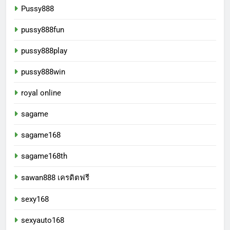
Pussy888
pussy888fun
pussy888play
pussy888win
royal online
sagame
sagame168
sagame168th
sawan888 เครดิตฟรี
sexy168
sexyauto168