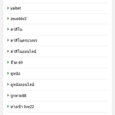
yaibet
zeus66v2
คาสิโน
คาสิโนครบวงจร
คาสิโนออนไลน์
จ๊วด 69
ดูหนัง
ดูหนังออนไลน์
ถูกหวย88
ทางเข้า live22