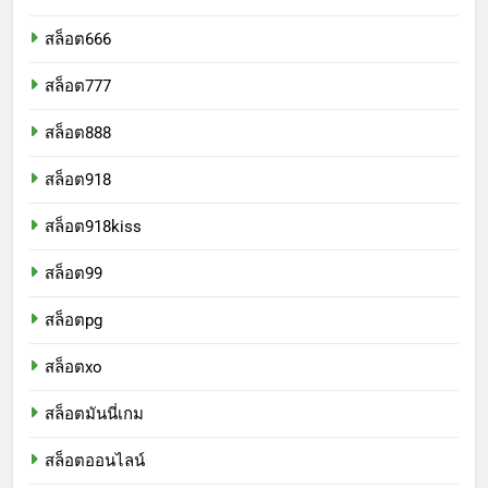
สล็อต666
สล็อต777
สล็อต888
สล็อต918
สล็อต918kiss
สล็อต99
สล็อตpg
สล็อตxo
สล็อตมันนี่เกม
สล็อตออนไลน์