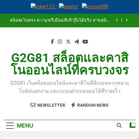
สล็อต ยิงปลา กีฬา ไพ่ สล็อต168 แจก เครดิตฟรี เยอะ
สล็อตเว็บตรง ความพรีเมียมที่เข้าถึงได้จริง สายสล็อต
ที่สุด Top 24 by Clarice hengjing168d.com 3 สิงหา
ฝาก 60 รับ 300 ห้ามพลาด เล่นลื่น ไม่มีสะดุด คุ้มค่า
26
Skip
การเดิมพัน ที่สุดในวงการ สล็อตเว็บตรง ห้ามพลาด
เว็บใหญ่ สล็อตเว็บตรง เวปไซต์แตกง่าย สล็อตเว็บตรง
โปรดีรออยู่ Top 17 by Willie tangtem168e.com 20
to
2026 ประสบการณ์เล่นยุคใหม่ ระบบเสถียร พร้อมเกม
September 2569
ให้เลือกมากมาย เครดิตฟรี Top 61 by Glen
content
บาคาร่า168 เปิดโลกเกมไพ่สดแบบเรียลไทม์ ลุ้นรับ I
jin888.asia 29 ก.ค. 69 พนันออนไลน์
PHONE17 PRO MAX รองรับทุกธนาคาร ถอนเร็ว
ทันใจ บาคาร่าสด ดีลเลอร์สาวสวย บาคาร่า168 สมัคร
Hengjing168 บริการเกมคาสิโน ครบครัน 24 ชั่วโมง
ไว ได้โปรใหญ่ ใช้สิทธิ์ทันใจ Top 8 by Buck
ชวนเพื่อนรับ 2 เด้ง เกมคุรภาพ เว็บโปร่งใส ไลฟ์สด
G2G81 สล็อตและคาสิ
sexy168c.com 1 สิงหาคม 69
สล็อต ยิงปลา กีฬา ไพ่ สล็อต168 แจก เครดิตฟรี เยอะ
สล็อตเว็บตรง ความพรีเมียมที่เข้าถึงได้จริง สายสล็อต
ที่สุด Top 24 by Clarice hengjing168d.com 3 สิงหา
โนออนไลน์ที่ครบวงจร
ฝาก 60 รับ 300 ห้ามพลาด เล่นลื่น ไม่มีสะดุด คุ้มค่า
26
การเดิมพัน ที่สุดในวงการ สล็อตเว็บตรง ห้ามพลาด
เว็บใหญ่ สล็อตเว็บตรง เวปไซต์แตกง่าย สล็อตเว็บตรง
โปรดีรออยู่ Top 17 by Willie tangtem168e.com 20
2026 ประสบการณ์เล่นยุคใหม่ ระบบเสถียร พร้อมเกม
September 2569
G2G81 เว็บสล็อตออนไลน์และคาสิโนที่มีเกมหลากหลาย
ให้เลือกมากมาย เครดิตฟรี Top 61 by Glen
บาคาร่า168 เปิดโลกเกมไพ่สดแบบเรียลไทม์ ลุ้นรับ I
jin888.asia 29 ก.ค. 69 พนันออนไลน์
โบนัสแตกง่าย และระบบฝากถอนออโต้ที่รวดเร็ว
PHONE17 PRO MAX รองรับทุกธนาคาร ถอนเร็ว
ทันใจ บาคาร่าสด ดีลเลอร์สาวสวย บาคาร่า168 สมัคร
ไว ได้โปรใหญ่ ใช้สิทธิ์ทันใจ Top 8 by Buck
NEWSLETTER
RANDOM NEWS
sexy168c.com 1 สิงหาคม 69
MENU