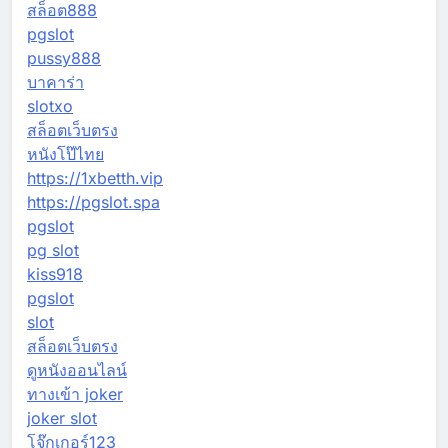
สล็อต888
pgslot
pussy888
บาคาร่า
slotxo
สล็อตเว็บตรง
หนังโป๊ไทย
https://1xbetth.vip
https://pgslot.spa
pgslot
pg slot
kiss918
pgslot
slot
สล็อตเว็บตรง
ดูหนังออนไลน์
ทางเข้า joker
joker slot
โจ๊กเกอร์123