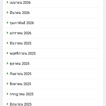
เมษายน 2026
มีนาคม 2026
กุมภาพันธ์ 2026
มกราคม 2026
ธันวาคม 2025
พฤศจิกายน 2025
ตุลาคม 2025
กันยายน 2025
สิงหาคม 2025
กรกฎาคม 2025
มิถุนายน 2025