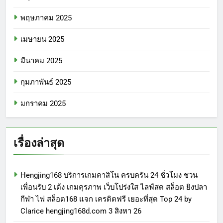
พฤษภาคม 2025
เมษายน 2025
มีนาคม 2025
กุมภาพันธ์ 2025
มกราคม 2025
เรื่องล่าสุด
Hengjing168 บริการเกมคาสิโน ครบครัน 24 ชั่วโมง ชวน
เพื่อนรับ 2 เด้ง เกมคุรภาพ เว็บโปร่งใส ไลฟ์สด สล็อต ยิงปลา
กีฬา ไพ่ สล็อต168 แจก เครดิตฟรี เยอะที่สุด Top 24 by
Clarice hengjing168d.com 3 สิงหา 26