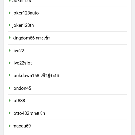
Joker123
joker123auto
joker123th
kingdom66 ทางเข้า
live22
live22slot
lockdown168 เข้าสู่ระบบ
london45
lot888
lotto432 ทางเข้า
macau69