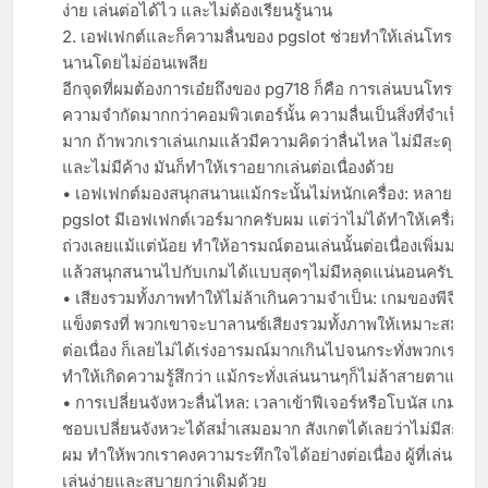
ง่าย เล่นต่อได้ไว และไม่ต้องเรียนรู้นาน
2. เอฟเฟกต์และก็ความลื่นของ pgslot ช่วยทำให้เล่นโทรศัพท์ม
นานโดยไม่อ่อนเพลีย
อีกจุดที่ผมต้องการเอ๋ยถึงของ pg718 ก็คือ การเล่นบนโทรศัพท์มื
ความจำกัดมากกว่าคอมพิวเตอร์นั้น ความลื่นเป็นสิ่งที่จำเป็นแ
มาก ถ้าพวกเราเล่นเกมแล้วมีความคิดว่าลื่นไหล ไม่มีสะดุด โ
และไม่มีค้าง มันก็ทำให้เราอยากเล่นต่อเนื่องด้วย
• เอฟเฟกต์มองสนุกสนานแม้กระนั้นไม่หนักเครื่อง: หลายเกม
pgslot มีเอฟเฟกต์เวอร์มากครับผม แต่ว่าไม่ได้ทำให้เครื่องหน
ถ่วงเลยแม้แต่น้อย ทำให้อารมณ์ตอนเล่นนั้นต่อเนื่องเพิ่มมากขึ้
แล้วสนุกสนานไปกับเกมได้แบบสุดๆไม่มีหลุดแน่นอนครับ
• เสียงรวมทั้งภาพทำให้ไม่ล้าเกินความจำเป็น: เกมของพีจีสล็
แข็งตรงที่ พวกเขาจะบาลานซ์เสียงรวมทั้งภาพให้เหมาะสมกับ
ต่อเนื่อง ก็เลยไม่ได้เร่งอารมณ์มากเกินไปจนกระทั่งพวกเราเหน
ทำให้เกิดความรู้สึกว่า แม้กระทั่งเล่นนานๆก็ไม่ล้าสายตาแน่ๆ
• การเปลี่ยนจังหวะลื่นไหล: เวลาเข้าฟีเจอร์หรือโบนัส เกมของ
ชอบเปลี่ยนจังหวะได้สม่ำเสมอมาก สังเกตได้เลยว่าไม่มีสะดุด
ผม ทำให้พวกเราคงความระทึกใจได้อย่างต่อเนื่อง ผู้ที่เล่นผ่านม
เล่นง่ายและสบายกว่าเดิมด้วย