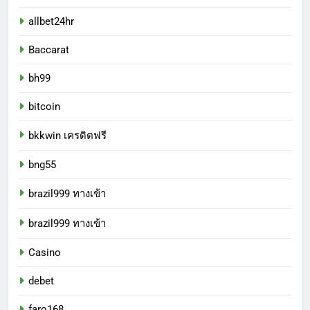
allbet24hr
Baccarat
bh99
bitcoin
bkkwin เครดิตฟรี
bng55
brazil999 ทางเข้า
brazil999 ทางเข้า
Casino
debet
faro168