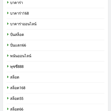
บาคาร่า
บาคาร่า168
บาคาร่าออนไลน์
ปั่นสล็อต
ปั่นแตก66
พนันออนไลน์
พุซซี่888
สล็อต
สล็อต168
สล็อต55
สล็อต66