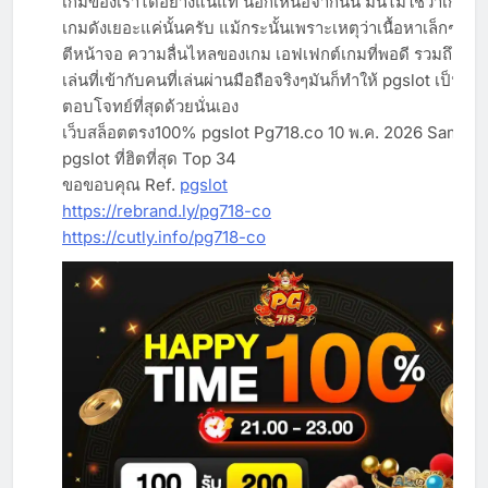
เกมของเราได้อย่างแน่แท้ นอกเหนือจากนั้น มันไม่ใช่ว่าเกมย
เกมดังเยอะแค่นั้นครับ แม้กระนั้นเพราะเหตุว่าเนื้อหาเล็กๆอย่
ตีหน้าจอ ความลื่นไหลของเกม เอฟเฟกต์เกมที่พอดี รวมถึงจัง
เล่นที่เข้ากับคนที่เล่นผ่านมือถือจริงๆมันก็ทำให้ pgslot เป็นค่า
ตอบโจทย์ที่สุดด้วยนั่นเอง
เว็บสล็อตตรง100% pgslot Pg718.co 10 พ.ค. 2026 Samara
pgslot ที่ฮิตที่สุด Top 34
ขอขอบคุณ Ref.
pgslot
https://rebrand.ly/pg718-co
https://cutly.info/pg718-co