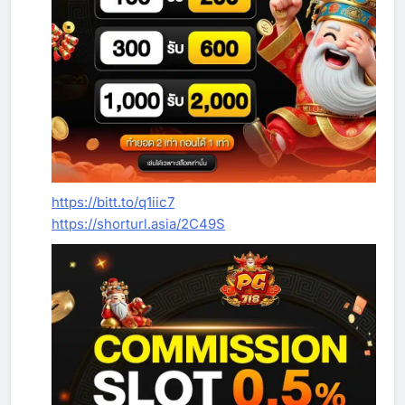
https://bitt.to/q1iic7
https://shorturl.asia/2C49S