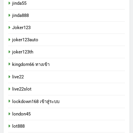
jinda55
jinda888
Joker123
joker123auto
joker123th
kingdom66 ทางเข้า
live22
live22slot
lockdown168 เข้าสู่ระบบ
london45
lot888