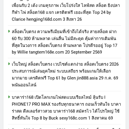
เพื่อนรับ 2 เด้ง เกมคุรภาพ เว็บโปร่งใส ไลฟ์สด สล็อต ยิงปลา
กีฬา ไพ่ สล็อต168 แจก เครดิตฟรี เยอะที่สุด Top 24 by
Clarice hengjing168d.com 3 สิงหา 26
สล็อตเว็บตรง ความพรีเมียมที่เข้าถึงได้จริง สายสล็อต ฝาก
60 รับ 300 ห้ามพลาด เล่นลื่น ไม่มีสะดุด คุ้มค่าการเดิมพัน
ที่สุดในวงการ สล็อตเว็บตรง ห้ามพลาด โปรดีรออยู่ Top 17
by Willie tangtem168e.com 20 September 2569
เว็บใหญ่ สล็อตเว็บตรง เวปไซต์แตกง่าย สล็อตเว็บตรง 2026
ประสบการณ์เล่นยุคใหม่ ระบบเสถียร พร้อมเกมให้เลือก
มากมาย เครดิตฟรี Top 61 by Glen jin888.asia 29 ก.ค. 69
พนันออนไลน์
บาคาร่า168 เปิดโลกเกมไพ่สดแบบเรียลไทม์ ลุ้นรับ I
PHONE17 PRO MAX รองรับทุกธนาคาร ถอนเร็วทันใจ บาคา
ร่าสด ดีลเลอร์สาวสวย บาคาร่า168 สมัครไว ได้โปรใหญ่ ใช้
สิทธิ์ทันใจ Top 8 by Buck sexy168c.com 1 สิงหาคม 69