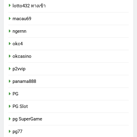
lotto432 ทางเข้า
macau69
ngernn
okc4
okcasino
p2vvip
panama888
PG
PG Slot
pg SuperGame
pg77