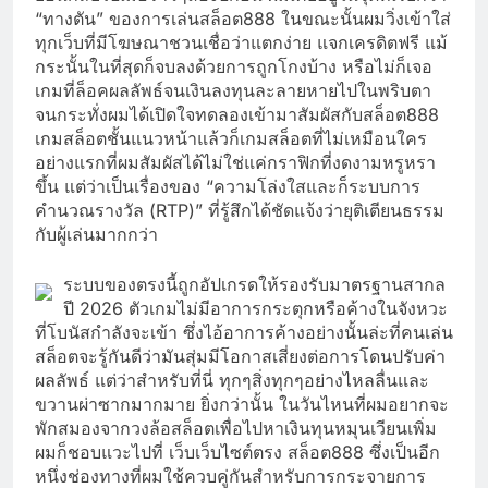
“ทางตัน” ของการเล่นสล็อต888 ในขณะนั้นผมวิ่งเข้าใส่
ทุกเว็บที่มีโฆษณาชวนเชื่อว่าแตกง่าย แจกเครดิตฟรี แม้
กระนั้นในที่สุดก็จบลงด้วยการถูกโกงบ้าง หรือไม่ก็เจอ
เกมที่ล็อคผลลัพธ์จนเงินลงทุนละลายหายไปในพริบตา
จนกระทั่งผมได้เปิดใจทดลองเข้ามาสัมผัสกับสล็อต888
เกมสล็อตชั้นแนวหน้าแล้วก็เกมสล็อตที่ไม่เหมือนใคร
อย่างแรกที่ผมสัมผัสได้ไม่ใช่แค่กราฟิกที่งดงามหรูหรา
ขึ้น แต่ว่าเป็นเรื่องของ “ความโล่งใสและก็ระบบการ
คำนวณรางวัล (RTP)” ที่รู้สึกได้ชัดแจ้งว่ายุติเตียนธรรม
กับผู้เล่นมากกว่า
ระบบของตรงนี้ถูกอัปเกรดให้รองรับมาตรฐานสากล
ปี 2026 ตัวเกมไม่มีอาการกระตุกหรือค้างในจังหวะ
ที่โบนัสกำลังจะเข้า ซึ่งไอ้อาการค้างอย่างนั้นล่ะที่คนเล่น
สล็อตจะรู้กันดีว่ามันสุ่มมีโอกาสเสี่ยงต่อการโดนปรับค่า
ผลลัพธ์ แต่ว่าสำหรับที่นี่ ทุกๆสิ่งทุกๆอย่างไหลลื่นและ
ขวานผ่าซากมากมาย ยิ่งกว่านั้น ในวันไหนที่ผมอยากจะ
พักสมองจากวงล้อสล็อตเพื่อไปหาเงินทุนหมุนเวียนเพิ่ม
ผมก็ชอบแวะไปที่ เว็บเว็บไซต์ตรง สล็อต888 ซึ่งเป็นอีก
หนึ่งช่องทางที่ผมใช้ควบคู่กันสำหรับการกระจายการ