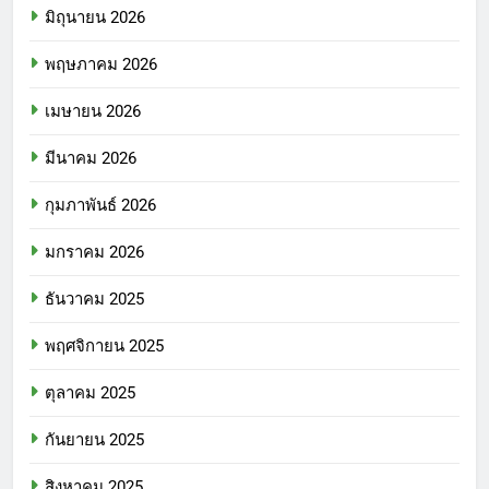
มิถุนายน 2026
พฤษภาคม 2026
เมษายน 2026
มีนาคม 2026
กุมภาพันธ์ 2026
มกราคม 2026
ธันวาคม 2025
พฤศจิกายน 2025
ตุลาคม 2025
กันยายน 2025
สิงหาคม 2025