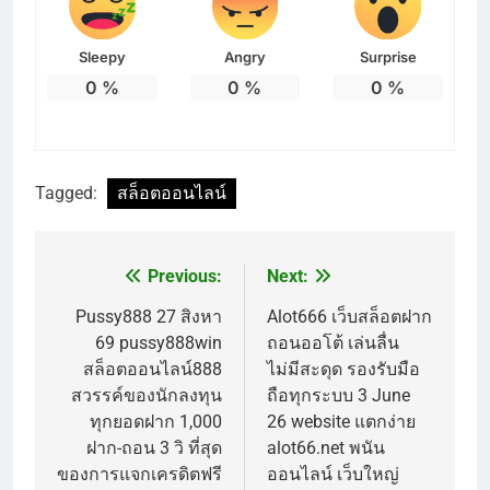
Sleepy
Angry
Surprise
0
%
0
%
0
%
Tagged:
สล็อตออนไลน์
Previous:
Next:
แนะแนว
เรื่อง
Pussy888 27 สิงหา
Alot666 เว็บสล็อตฝาก
69 pussy888win
ถอนออโต้ เล่นลื่น
สล็อตออนไลน์888
ไม่มีสะดุด รองรับมือ
สวรรค์ของนักลงทุน
ถือทุกระบบ 3 June
ทุกยอดฝาก 1,000
26 website แตกง่าย
ฝาก-ถอน 3 วิ ที่สุด
alot66.net พนัน
ของการแจกเครดิตฟรี
ออนไลน์ เว็บใหญ่