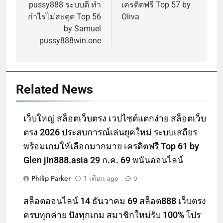
pussy888 ระบบดี ทำ
เครดิตฟรี Top 57 by
กำไรไม่สะดุด Top 56
Oliva
by Samuel
pussy888win.one
Related News
เว็บใหญ่ สล็อตเว็บตรง เวปไซต์แตกง่าย สล็อตเว็บ
ตรง 2026 ประสบการณ์เล่นยุคใหม่ ระบบเสถียร
พร้อมเกมให้เลือกมากมาย เครดิตฟรี Top 61 by
Glen jin888.asia 29 ก.ค. 69 พนันออนไลน์
Philip Parker
1 เดือน ago
0
สล็อตออนไลน์ 14 ธันวาคม 69 สล็อต888 เว็บตรง
ครบทุกค่าย ปังทุกเกม สมาชิกใหม่รับ 100% โปร