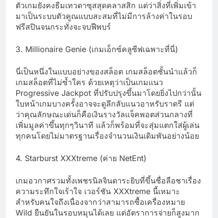
ตัวเกมยังคงธีมเทวดาซุสสุดคลาสสิก แต่ว่าสิ่งที่เพิ่มเข้า
มาเป็นระบบตัวคูณแบบสะสมที่ไม่มีการล้างค่าในรอบ
ฟรีสปินจนกระทั่งจะจบฟีพบร์
3. Millionaire Genie (เกมเอ็กซ์คลูซีฟเฉพาะที่นี่)
นี่เป็นหนึ่งในแบบอย่างของสล็อต เกมสล็อตชั้นนำแล้วก็
เกมสล็อตที่ไม่ซ้ำใคร ด้วยเหตุว่าเป็นเกมแนว
Progressive Jackpot ที่ปรับปรุงขึ้นมาโดยยิ่งไปกว่านั้น
ใบหน้าเกมบางครั้งอาจจะดูลึกลับแนวอาหรับราตรี แต่
ว่าคุณลักษณะเด่นก็คือเงินรางวัลแจ็คพอตส่วนกลางที่
เพิ่มมูลค่าขึ้นทุกๆวินาที แล้วก็พร้อมที่จะสุ่มแตกใส่ผู้เล่น
ทุกคนโดยไม่มาตรฐานเรื่องจำนวนเงินเดิมพันอย่างน้อย
4. Starburst XXXtreme (ค่าย NetEnt)
เกมอวกาศรวมทั้งเพชรนิลจินดาระยิบที่ขึ้นชื่อลือชาเรื่อง
ความระทึกใจเร้าใจ เวอร์ชัน XXXtreme นี้เหมาะ
สำหรับคนใจถึงเนื่องจากว่าสามารถซื้อเครื่องหมาย
Wild ยืนยันในรอบหมุนได้เลย แต่อัตราการจ่ายก็สูงมาก