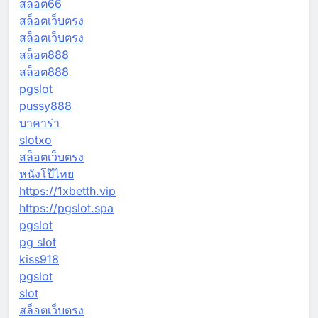
สล็อต66
สล็อตเว็บตรง
สล็อตเว็บตรง
สล็อต888
สล็อต888
pgslot
pussy888
บาคาร่า
slotxo
สล็อตเว็บตรง
หนังโป๊ไทย
https://1xbetth.vip
https://pgslot.spa
pgslot
pg slot
kiss918
pgslot
slot
สล็อตเว็บตรง