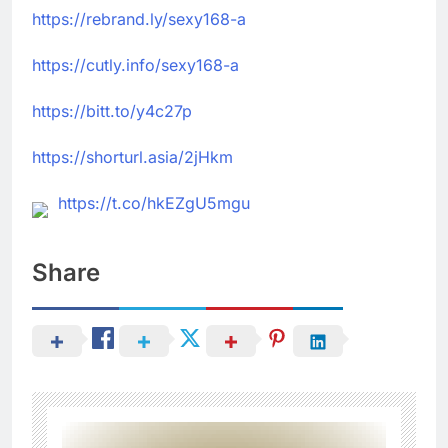
https://rebrand.ly/sexy168-a
https://cutly.info/sexy168-a
https://bitt.to/y4c27p
https://shorturl.asia/2jHkm
https://t.co/hkEZgU5mgu
Share