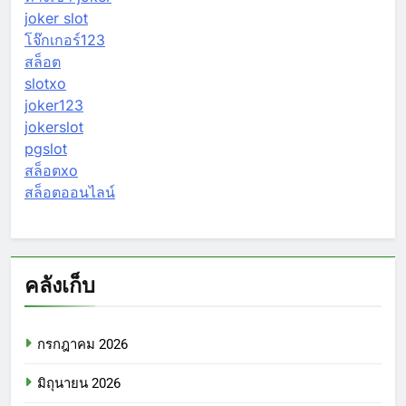
joker slot
โจ๊กเกอร์123
สล็อต
slotxo
joker123
jokerslot
pgslot
สล็อตxo
สล็อตออนไลน์
คลังเก็บ
กรกฎาคม 2026
มิถุนายน 2026