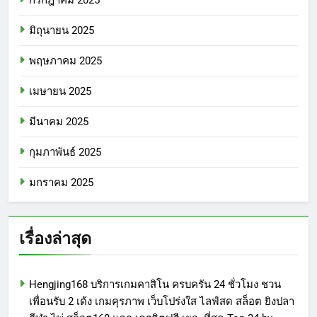
มิถุนายน 2025
พฤษภาคม 2025
เมษายน 2025
มีนาคม 2025
กุมภาพันธ์ 2025
มกราคม 2025
เรื่องล่าสุด
Hengjing168 บริการเกมคาสิโน ครบครัน 24 ชั่วโมง ชวน
เพื่อนรับ 2 เด้ง เกมคุรภาพ เว็บโปร่งใส ไลฟ์สด สล็อต ยิงปลา