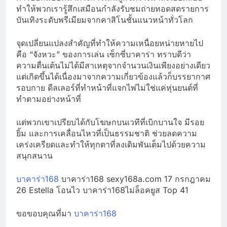
ทำให้พวกเรารู้สึกเสมือนกำลังรับชมถ่ายทอดสดรายการ
บันเทิงระดับพรีเมียมจากคาสิโนชั้นแนวหน้าทั่วโลก
จุดเปลี่ยนแปลงสำคัญที่ทำให้ความเหนื่อยหน่ายหายไป
คือ “จังหวะ” ของการเล่น เซ็กซี่บาคาร่า ทราบดีว่า
ความตื่นเต้นไม่ได้มีสาเหตุจากจำนวนเงินเพียงอย่างเดียว
แต่เกิดขึ้นได้เนื่องมาจากความเกี่ยวข้องแล้วก็บรรยากาศ
รอบกาย ดีลเลอร์ที่ทำหน้าที่แจกไพ่ไม่ใช่แค่หุ่นยนต์ที่
ทำตามอย่างหน้าที่
แต่พวกเขาเปรียบได้กับโฆษกบนเวทีที่เบิกบานใจ มีรอย
ยิ้ม และการเคลื่อนไหวที่เป็นธรรมชาติ ช่วยลดความ
เคร่งเครียดและทำให้ทุกตาที่ลงเดิมพันเต็มไปด้วยความ
สนุกสนาน
บาคาร่า168
บาคาร่า168 sexy168a.com 17 กรกฎาคม
26 Estella โอนไว บาคาร่า168ไม่ล็อคยูส Top 41
ขอขอบคุณที่มา
บาคาร่า168