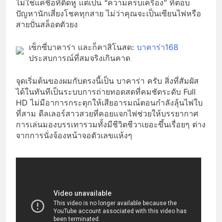
ไม่ใช่แค่ชื่อที่ติดหู แต่เป็น “ความครบเครื่อง” ที่ตอบ
ปัญหานักเสี่ยงโชคทุกสาย ไม่ว่าคุณจะเป็นเซียนไพ่หรือ
สายปั่นสล็อตตัวยง
เซ็กซี่บาคาร่า และก็คาสิโนสด:
บาคาร่า168
ประสบการณ์ที่สมจริงเกินคาด
จุดเริ่มต้นของผมกับตรงนี้เป็น บาคาร่า ครับ สิ่งที่สัมผัส
ได้ในทันทีเป็นระบบการถ่ายทอดสดที่คมชัดระดับ Full
HD ไม่มีอาการกระตุกให้เสียอารมณ์ตอนกำลังลุ้นไพ่ใบ
ที่สาม ดีลเลอร์สาวสวยที่คอยแจกไพ่ช่วยให้บรรยากาศ
การเล่นมองบรรเทารวมทั้งมีชีวิตชีวาเยอะขึ้นเรื่อยๆ ต่าง
จากการนั่งจ้องหน้าจอตัวเลขแห้งๆ