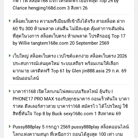
กีฬา ไพ่ สล็อต168 แจก เครดิตฟรี เยอะที่สุด Top 24 by
Clarice hengjing168d.com 3 สิงหา 26
สล็อตเว็บตรง ความพรีเมียมที่เข้าถึงได้จริง สายสล็อต ฝาก
60 รับ 300 ห้ามพลาด เล่นลื่น ไม่มีสะดุด คุ้มค่าการเดิมพัน
ที่สุดในวงการ สล็อตเว็บตรง ห้ามพลาด โปรดีรออยู่ Top 17
by Willie tangtem168e.com 20 September 2569
เว็บใหญ่ สล็อตเว็บตรง เวปไซต์แตกง่าย สล็อตเว็บตรง 2026
ประสบการณ์เล่นยุคใหม่ ระบบเสถียร พร้อมเกมให้เลือก
มากมาย เครดิตฟรี Top 61 by Glen jin888.asia 29 ก.ค. 69
พนันออนไลน์
บาคาร่า168 เปิดโลกเกมไพ่สดแบบเรียลไทม์ ลุ้นรับ I
PHONE17 PRO MAX รองรับทุกธนาคาร ถอนเร็วทันใจ บาคา
ร่าสด ดีลเลอร์สาวสวย บาคาร่า168 สมัครไว ได้โปรใหญ่ ใช้
สิทธิ์ทันใจ Top 8 by Buck sexy168c.com 1 สิงหาคม 69
Pussy888play 5 กรกฎา 2569 pussy888play สล็อตออนไลน์
โลกแห่งความสนุก ที่เหนือกว่า ถอนได้สูงสุด 100 เท่า เกม