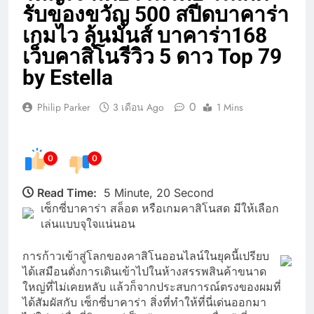
รับของขวัญ 500 สปีดบาคาร่า
เกมไว ลุ้นมันส์ บาคาร่า168
เว็บคาสิโนรีวิว 5 ดาว Top 79
by Estella
0
Philip Parker
3 เดือน Ago
1 Mins
0
0
Read Time:
5 Minute, 20 Second
เซ็กซี่บาคาร่า สล็อต หรือเกมคาสิโนสด มีให้เลือก
เล่นแบบจุใจแน่นอน
การก้าวเข้าสู่โลกของคาสิโนออนไลน์ในยุคนี้เปรียบ
ได้เสมือนดั่งการเดินเข้าไปในห้างสรรพสินค้าขนาด
ใหญ่ที่ไม่เคยหลับ แล้วก็จากประสบการณ์ตรงของผมที่
ได้สัมผัสกับ เซ็กซี่บาคาร่า สิ่งที่ทำให้ที่นี่เด่นออกมา