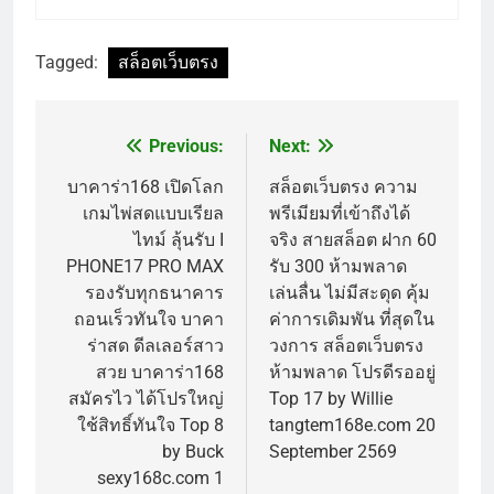
Tagged:
สล็อตเว็บตรง
Previous:
Next:
แนะแนว
เรื่อง
บาคาร่า168 เปิดโลก
สล็อตเว็บตรง ความ
เกมไพ่สดแบบเรียล
พรีเมียมที่เข้าถึงได้
ไทม์ ลุ้นรับ I
จริง สายสล็อต ฝาก 60
PHONE17 PRO MAX
รับ 300 ห้ามพลาด
รองรับทุกธนาคาร
เล่นลื่น ไม่มีสะดุด คุ้ม
ถอนเร็วทันใจ บาคา
ค่าการเดิมพัน ที่สุดใน
ร่าสด ดีลเลอร์สาว
วงการ สล็อตเว็บตรง
สวย บาคาร่า168
ห้ามพลาด โปรดีรออยู่
สมัครไว ได้โปรใหญ่
Top 17 by Willie
ใช้สิทธิ์ทันใจ Top 8
tangtem168e.com 20
by Buck
September 2569
sexy168c.com 1