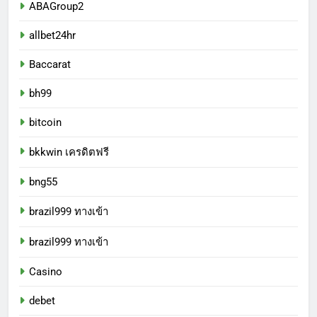
ABAGroup2
allbet24hr
Baccarat
bh99
bitcoin
bkkwin เครดิตฟรี
bng55
brazil999 ทางเข้า
brazil999 ทางเข้า
Casino
debet