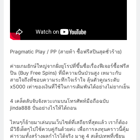
Pragmatic Play / PP (สายท้า ซื้อฟรีสปินสุดชั่วร้าย)
ค่ายเกมยักษ์ใหญ่จากฝั่งยุโรปที่ขึ้นชื่อเรื่องฟีเจอร์ซื้อฟรีส
ปิน (Buy Free Spins) ที่มีความปั่นป่วนสูง เหมาะกับ
สายใจถึงที่ชอบความระทึกใจเร้าใจ ลุ้นตัวคูณระดับ
x5000 เท่าของเงินที่ใช้ในการเดิมพันได้อย่างไม่ยากเย็น
4 เคล็ดลับจับจังหวะเกมบนโทรศัพท์มือถือฉบับ
jinda888 ปั่นอย่างไรให้ได้ถอน
ไหนๆก็ย้ายมาเล่นบนเว็บไซต์ที่เสถียรที่สุดแล้ว เราก็ต้อง
มีวิธีเด็ดๆไปใช้ควบคู่กันด้วยค่ะ เพื่อการลงทุนคราวนี้คุ้ม
ค่ารวมทั้งสร้างผลกำไรได้จริง มาดู 4 สเต็ปเทพที่เซียน