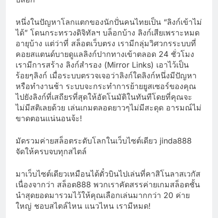
หนึ่งในปัญหาโลกแตกของนักปั่นคนไทยเป็น “ลิงก์เข้าไม่
ได้” โดนกระทรวงดิจิทัลฯ บล็อกบ้าง ลิงก์เสียเพราะหมด
อายุบ้าง แต่ว่าที่ สล็อตเว็บตรง เรามีกลุ่มวิศวกรระบบที่
คอยสแตนด์บายดูแลลิงก์ปากทางเข้าตลอด 24 ชั่วโมง
เรามีการสร้าง ลิงก์สำรอง (Mirror Links) เอาไว้เป็น
ร้อยๆลิงก์ เมื่อระบบตรวจเจอว่าลิงก์ใดลิงก์หนึ่งมีปัญหา
หรือทำงานช้า ระบบจะกระทำการย้ายยูสเซอร์ของคุณ
ไปยังลิงก์ที่เสถียรที่สุดให้อัตโนมัติในทันทีโดยที่คุณจะ
ไม่มีสติเลยด้วย เล่นเกมตลอดยาวๆไม่มีสะดุด อารมณ์ไม่
ขาดตอนแน่นอนจ้ะ!
มัดรวมค่ายสล็อตระดับโลกในเว็บไซต์เดียว jinda888
จัดให้ครบจบทุกสไตล์
มาเว็บไซต์เดียวเหมือนได้ตั๋วบินไปเล่นที่คาสิโนลาสเวกัส
เนื่องจากว่า สล็อต888 พวกเราคัดสรรค่ายเกมสล็อตชั้น
นำสุดยอดมารวมไว้ให้คุณเลือกเล่นมากกว่า 20 ค่าย
ใหญ่ ชอบสไตล์ไหน แนวไหน เรามีหมด!