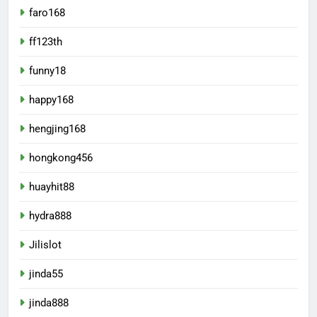
faro168
ff123th
funny18
happy168
hengjing168
hongkong456
huayhit88
hydra888
Jilislot
jinda55
jinda888