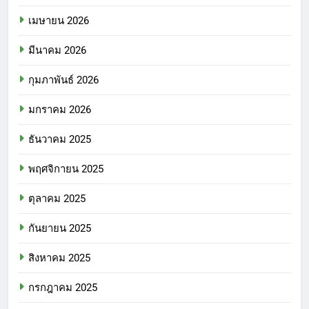
เมษายน 2026
มีนาคม 2026
กุมภาพันธ์ 2026
มกราคม 2026
ธันวาคม 2025
พฤศจิกายน 2025
ตุลาคม 2025
กันยายน 2025
สิงหาคม 2025
กรกฎาคม 2025