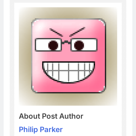
About Post Author
Philip Parker