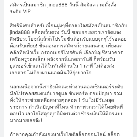
สมัครเป็นสมาชิก jinda888 วันนี้ สัมผัสความมั่งคั่ง
ระดับ VIP
สิทธิพิเศษสำหรับเพื่อนฝูงๆที่ตกลงใจสมัครเป็นสมาชิกกับ
jinda888 สล็อตเว็บตรง วันนี้ ขอบอกเลยว่าเราจัดแจง
สิทธิประโยชน์แล้วก็โปรโมชั่นต้อนรับแบบจุกๆไว้รอคอย
ต้อนรับเพียบ! ขั้นตอนการสมัครก็ง่ายแสนง่าย เพียงแต่
คลิกที่หน้าเว็บ กรอกเบอร์โทรศัพท์ เลือกบัญชีธนาคาร
(หรือทรูวอลเล็ต) หลังจากนั้นกดการันตี ก็พร้อมรับ
ยูสเซอร์เข้าเล่นได้ในทันทีด้านใน 1 นาที ไม่ต้องส่ง
เอกสาร ไม่ต้องผ่านแอดมินให้ยุ่งยากใจ
นอกเหนือจากนี้เรายังมีคณะทำงานคอลเซ็นเตอร์ระดับ
มือโปรคอยสแตนด์บายดูแล ซัพพอร์ต ตอบปัญหา รวม
ทั้งให้การช่วยเหลือสหายๆตลอด 1 วัน ไม่มีวันหยุด
ราชการ กำเนิดปัญหาที่ไหน ทักหาพวกเราได้โดยทันที
ตอบไว เอาใจใส่ดุจญาติมิตรแต่ว่าชำระเงินให้มิตรแบบ
มากมายเลยจ๊ะ!
ถ้าหากคุณกำลังมองหาเว็บไซต์สล็อตออนไลน์ สล็อต