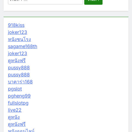
สำหรับ:
918kiss
joker123
หนังชนโรง
sagame168th
joker123
ดูหนังฟรี
pussy888
pussy888
บาคาร่า168
pgslot
pgheng99
fullslotpg
live22
ดูหนัง
ดูหนังฟรี
หนังออนไลน์