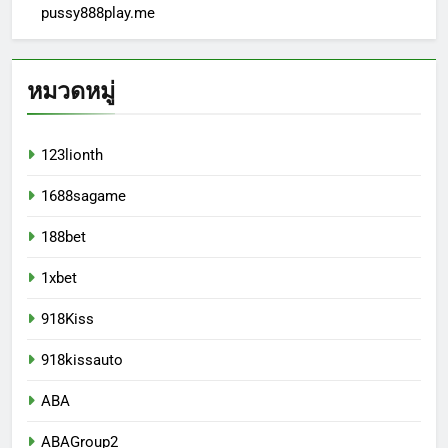
pussy888play.me
หมวดหมู่
123lionth
1688sagame
188bet
1xbet
918Kiss
918kissauto
ABA
ABAGroup2