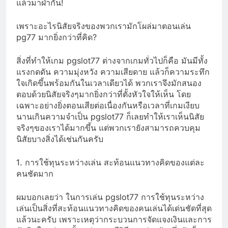
แล้วมาฝ่ากัน!
เพราะอะไรนิสัยจริงของพวกเรามักโผล่มาตอนเล่น
pg77 มากยิ่งกว่าที่คิด?
สิ่งที่ทำให้เกม pgslot77 ต่างจากเกมทั่วไปก็คือ มันมีทั้ง
แรงกดดัน ความมุ่งหวัง ความเสียดาย แล้วก็ความระทึก
ใจเกิดขึ้นพร้อมกันในเวลาเดียวได้ พวกเราจึงมักสนอง
ตอบด้วยนิสัยจริงๆมากยิ่งกว่าที่ตั้งหัวใจให้เห็น โดย
เฉพาะอย่างยิ่งตอนเสียต่อเนื่องกันหรือเวลาที่เกมเงียบ
นานเกินความจำเป็น pgslot77 ก็เลยทำให้เราเห็นนิสัย
จริงๆของเราได้มากขึ้น แต่พวกเรายังสามารถควบคุม
นิสัยบางสิ่งได้เช่นกันครับ
1. การใช้ทุนระหว่างเล่น สะท้อนแนวทางคิดของแต่ละ
คนชัดมาก
ผมบอกเลยว่า ในการเล่น pgslot77 การใช้ทุนระหว่าง
เล่นเป็นสิ่งที่สะท้อนแนวทางคิดของคนเล่นได้เด่นชัดที่สุด
แล้วนะครับ เพราะเหตุว่ากระบวนการจัดแจงเงินและการ