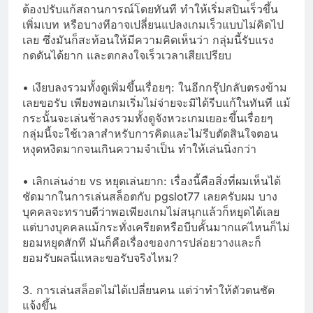
ต้องปรับแก้สถานการณ์โดยทันที ทำให้เริ่มสปินเร็วขึ้น
เพิ่มเบท หรือบางทีอาจเปลี่ยนแปลงเกมเร็วแบบไม่คิดไป
เลย ซึ่งมันก็สะท้อนให้มีความคิดเห็นว่า กลุ่มนี้รับแรง
กดดันได้ยาก และตกลงใจเร็วเวลาเสียเปรียบ
• เงียบลงรวมทั้งดูเพิ่มขึ้นเรื่อยๆ: ในอีกกรุ๊ปกลับตรงข้าม
เลยขอรับ เพียงพอเกมเริ่มไม่จ่ายจะมิได้รีบแก้ในทันที แม้
กระนั้นจะเล่นช้าลงรวมทั้งดูจังหวะเกมเยอะขึ้นเรื่อยๆ
กลุ่มนี้จะใช้เวลาสำหรับการคิดและไม่รีบตัดสินใจตอน
หงุดหงิดมากจนเกินความจำเป็น ทำให้เล่นนิ่งกว่า
• เลิกเล่นง่าย vs หยุดเล่นยาก: เรื่องนี้คือสิ่งที่ผมเห็นได้
ชัดมากในการเล่นสล็อตกับ pgslot77 เลยครับผม บาง
บุคคลจะทราบดีว่าพอเพียงเกมไม่สนุกแล้วก็หยุดได้เลย
แต่บางบุคคลแม้กระทั่งเครียดหรือบีบคั้นมากแค่ไหนก็ไม่
ยอมหยุดสักที มันก็คือเรื่องของการปล่อยวางและก็
ยอมรับผลนี่แหละขอรับจริงไหม?
3. การเล่นสล็อตไม่ได้เปลี่ยนคน แต่ว่าทำให้ตัวตนชัด
แจ้งขึ้น