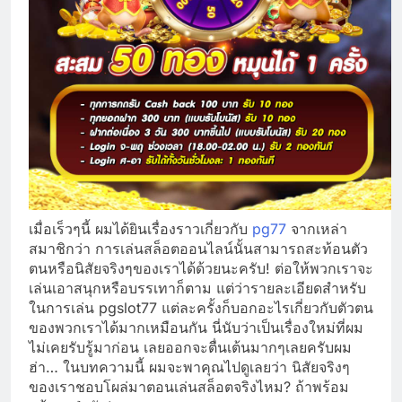
เมื่อเร็วๆนี้ ผมได้ยินเรื่องราวเกี่ยวกับ
pg77
จากเหล่า
สมาชิกว่า การเล่นสล็อตออนไลน์นั้นสามารถสะท้อนตัว
ตนหรือนิสัยจริงๆของเราได้ด้วยนะครับ! ต่อให้พวกเราจะ
เล่นเอาสนุกหรือบรรเทาก็ตาม แต่ว่ารายละเอียดสำหรับ
ในการเล่น pgslot77 แต่ละครั้งก็บอกอะไรเกี่ยวกับตัวตน
ของพวกเราได้มากเหมือนกัน นี่นับว่าเป็นเรื่องใหม่ที่ผม
ไม่เคยรับรู้มาก่อน เลยออกจะตื่นเต้นมากๆเลยครับผม
ฮ่า… ในบทความนี้ ผมจะพาคุณไปดูเลยว่า นิสัยจริงๆ
ของเราชอบโผล่มาตอนเล่นสล็อตจริงไหม? ถ้าพร้อม