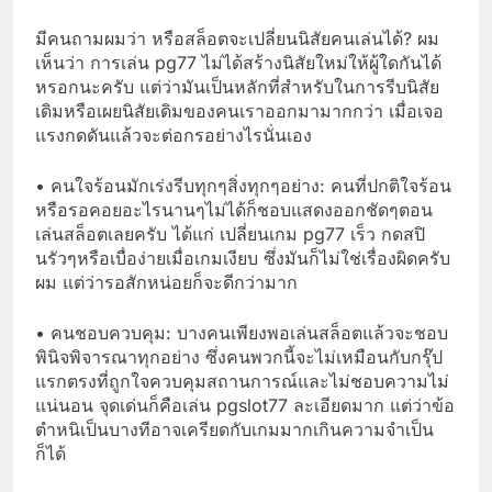
มีคนถามผมว่า หรือสล็อตจะเปลี่ยนนิสัยคนเล่นได้? ผม
เห็นว่า การเล่น pg77 ไม่ได้สร้างนิสัยใหม่ให้ผู้ใดกันได้
หรอกนะครับ แต่ว่ามันเป็นหลักที่สำหรับในการรีบนิสัย
เดิมหรือเผยนิสัยเดิมของคนเราออกมามากกว่า เมื่อเจอ
แรงกดดันแล้วจะต่อกรอย่างไรนั่นเอง
• คนใจร้อนมักเร่งรีบทุกๆสิ่งทุกๆอย่าง: คนที่ปกติใจร้อน
หรือรอคอยอะไรนานๆไม่ได้ก็ชอบแสดงออกชัดๆตอน
เล่นสล็อตเลยครับ ได้แก่ เปลี่ยนเกม pg77 เร็ว กดสปิ
นรัวๆหรือเบื่อง่ายเมื่อเกมเงียบ ซึ่งมันก็ไม่ใช่เรื่องผิดครับ
ผม แต่ว่ารอสักหน่อยก็จะดีกว่ามาก
• คนชอบควบคุม: บางคนเพียงพอเล่นสล็อตแล้วจะชอบ
พินิจพิจารณาทุกอย่าง ซึ่งคนพวกนี้จะไม่เหมือนกับกรุ๊ป
แรกตรงที่ถูกใจควบคุมสถานการณ์และไม่ชอบความไม่
แน่นอน จุดเด่นก็คือเล่น pgslot77 ละเอียดมาก แต่ว่าข้อ
ตำหนิเป็นบางทีอาจเครียดกับเกมมากเกินความจำเป็น
ก็ได้