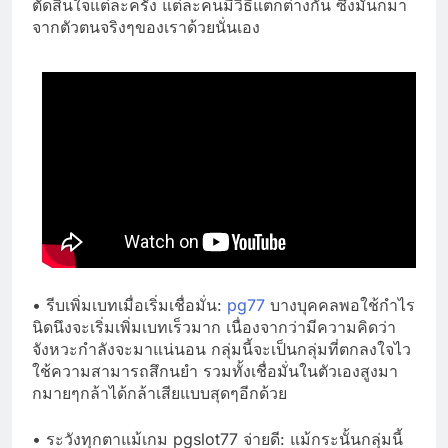
ตัดสินใจแต่ละครั้ง แต่ละคนมีวิธีแตกต่างกัน ซึ่งมันก็มา
จากตัวตนจริงๆของเราด้วยนั่นเอง
• รีบเพิ่มเบทเมื่อเริ่มเชื่อมั่น:
pg77
บางบุคคลพอใช้กำไร
นิดนึงจะเริ่มเพิ่มเบทเร็วมาก เนื่องจากว่ามีความคิดว่า
จังหวะกำลังจะมาแน่นอน กลุ่มนี้จะเป็นกลุ่มที่ตกลงใจไว
ใช้ความสามารถสึกนยำ รวมทั้งเชื่อมั่นในตัวเองสูงมา
กมายๆกล้าได้กล้าเสียแบบสุดๆอีกด้วย
• ระวังทุกตาแม้เกม pgslot77 จ่ายดี: แม้กระนั้นกลุ่มนี้