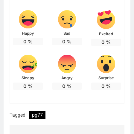
Happy
Sad
Excited
0
%
0
%
0
%
Sleepy
Angry
Surprise
0
%
0
%
0
%
Tagged:
pg77