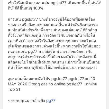
เข้าใจนิสัยตัวเองตอนเล่น pgslot77 เพิ่มมากขึ้น ก็เล่นได้
ดิบได้ดีขึ้นแน่ๆ 100%
การเล่น pgslot77 บางทีอาจจะมิได้บอกเพียงแค่เรื่อง
ของดวงหรือจังหวะของเกมแค่นั้น แต่ว่ามันยังสามารถ
สะท้อนนิสัยสำหรับเพื่อการเล่นของแต่ละคนได้อีกด้วย
ทั้งยังเวลาจัดแจงทุน การจัดการกับแรงกดดัน หรือใน
เวลาที่จะต้องตกลงใจในจังหวะยากๆพวกเราจะเริ่มแล
เห็นตัวตนของเรากระจ่างแจ้งขึ้น หากเราเข้าใจนิสัยของ
ตนตอนเล่น pg77 มากยิ่งขึ้น พวกเราก็จะจัดการกับ
เหตุการณ์ต่างๆก้าวหน้าขึ้นด้วย ผมมั่นใจว่าหลังจากนี้
สล็อตจะไม่ใช่เกมที่เล่นสนุกสนาน แม้กระนั้นมันเป็นเกม
ที่ทำให้พวกเราดูตัวเองได้มากขึ้นด้วยแน่ๆ ทดลองเลย!
สูตรเล่นสล็อตแบบมือโปร pgslot77 pgslot77.art 10
MAY 2026 Gregg casino online pgslot77 แตกง่าย
Top 31
ขอขอบคุณมากอ้างอิง
pg77