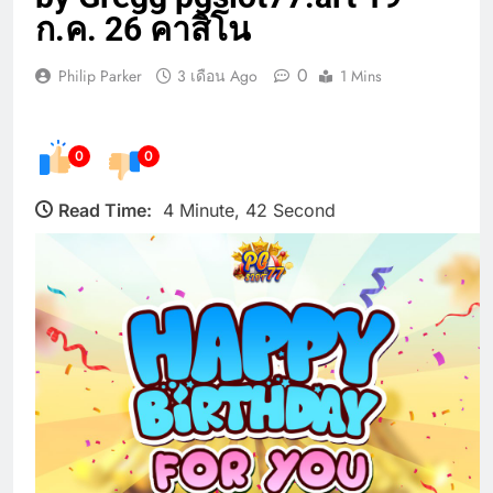
ก.ค. 26 คาสิโน
0
Philip Parker
3 เดือน Ago
1 Mins
0
0
Read Time:
4 Minute, 42 Second