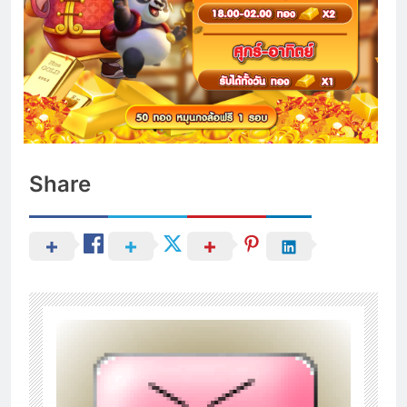
Share