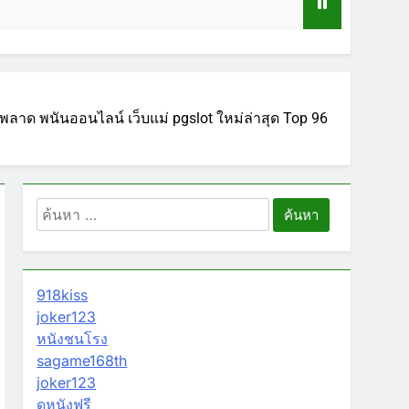
4 สัปดาห์ Ago
นเริ่ด ทุกยอดฝาก 10% ทางเข้า ล่าสุด คอมโบเซ็ทกล่องสุ่ม สุดคุ้ม
รพลาด พนันออนไลน์ เว็บแม่ pgslot ใหม่ล่าสุด Top 96
e tangtem168e.com 20 September 2569
เว็บใหญ่ สล็อตเว็บต
ค้นหา
4 สัปดาห์ Ago
สำหรับ:
นเริ่ด ทุกยอดฝาก 10% ทางเข้า ล่าสุด คอมโบเซ็ทกล่องสุ่ม สุดคุ้ม
918kiss
joker123
หนังชนโรง
sagame168th
joker123
ดูหนังฟรี