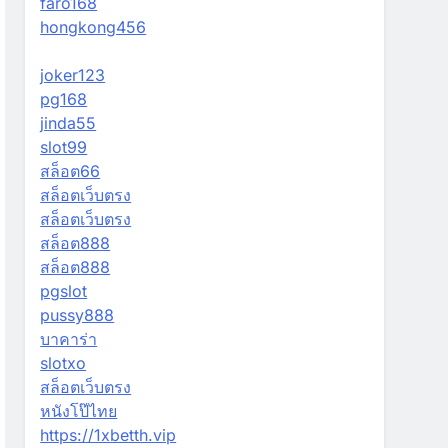
faro168
hongkong456
joker123
pg168
jinda55
slot99
สล็อต66
สล็อตเว็บตรง
สล็อตเว็บตรง
สล็อต888
สล็อต888
pgslot
pussy888
บาคาร่า
slotxo
สล็อตเว็บตรง
หนังโป๊ไทย
https://1xbetth.vip