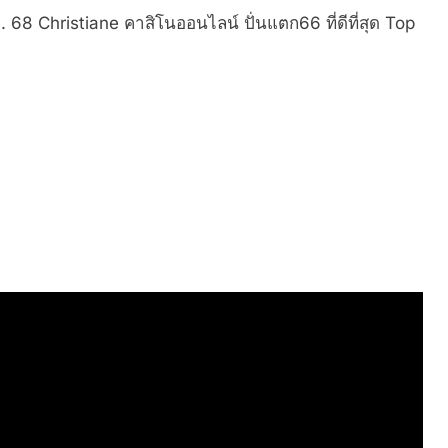
 68 Christiane คาสิโนออนไลน์ ปั่นแตก66 ที่ดีที่สุด Top