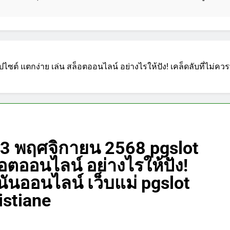
85 by Curtis 25 เวปไซต์แจกหนัก มี.ค. 69
7 เดือน Ago
บาคาร่า 8 มกรา 2026 บาคาร่า เว็บปั่นบาคาร่า ระบบทันสมัย ทีมงา
9 เดือน Ago
ซต์ แตกง่าย เล่น สล็อตออนไลน์ อย่างไรให้ปัง! เคล็ดลับที่ไม่คว
ita Sagame168th.club 18 APR 68
ี่สุดในวงการ สล็อตเว็บตรง ห้ามพลาด โปรดีรออยู่ Top 17 by Willi
85 by Curtis 25 เวปไซต์แจกหนัก มี.ค. 69
 3 พฤศจิกายน 2568 pgslot
7 เดือน Ago
บาคาร่า 8 มกรา 2026 บาคาร่า เว็บปั่นบาคาร่า ระบบทันสมัย ทีมงา
็อตออนไลน์ อย่างไรให้ปัง!
9 เดือน Ago
นันออนไลน์ เว็บแม่ pgslot
ita Sagame168th.club 18 APR 68
istiane