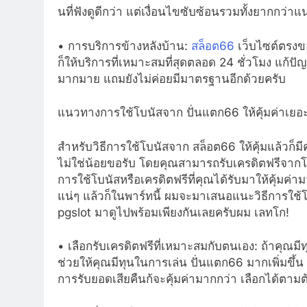
นที่ฟังดูดีกว่า แต่เงื่อนไขซับซ้อนรวมทั้งยากกว่าแ
• การบริการข้างหลังบ้าน:
สล็อต66
เว็บไซต์ตรงข
ก็ให้บริการที่เหมาะสมที่สุดตลอด 24 ชั่วโมง แก้ปัญ
มากมาย แถมยังไม่ค่อยมีมาตรฐานอีกด้วยครับ
แนวทางการใช้โบนัสจาก ปั่นแตก66 ให้คุ้มค่าเยอะที่
สำหรับวิธีการใช้โบนัสจาก สล็อต66 ให้คุ้มแล้วก็ม
ไม่ใช่น้อยขอรับ โดยคุณสามารถรับเครดิตฟรีจากโปร
การใช้โบนัสหรือเครดิตฟรีที่คุณได้รับมาให้คุ้มค่า
แน่ๆ แล้วก็ในพาร์ทนี้ ผมจะมาเสนอแนะวิธีการใช้โ
pgslot มาดูไปพร้อมเพียงกันเลยครับผม เลทโก!
• เลือกรับเครดิตฟรีที่เหมาะสมกับตนเอง: ถ้าคุณม
ช่วยให้คุณมีทุนในการเล่น ปั่นแตก66 มากเพิ่มขึ้น 
การรับยอดเสียคืนก้จะคุ้มค่ามากกว่า เลือกได้ตาม