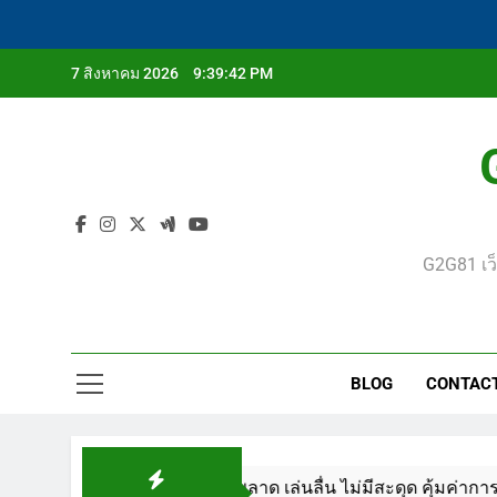
บา
Skip
7 สิงหาคม 2026
9:39:42 PM
to
content
สล
บา
G2G81 เว
สล
BLOG
CONTAC
บา
าก 60 รับ 300 ห้ามพลาด เล่นลื่น ไม่มีสะดุด คุ้มค่าการเดิมพัน ท