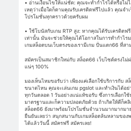
• อ่านเงื่อนไขให้แน่ชัด: คุณจะทำกำไรได้หรือไม่ได้
เหตุว่าเมื่อใดก็ตามคุณรับเครดิตฟรีไปแล้ว คุณจำเ
โปรโมชั่นทุกคราวด้วยครับผม
• ใช้โบนัสกับเกม RTP สูง: หากคุณได้รับเครดิตฟรี
เท่านั้น มันจะช่วยให้คุณได้โอกาสในการทำกำไรมากข
เกมสล็อตบนเว็บตรงของเรามีเกม ปั่นแตก66 ที่
สมัครเป็นสมาชิกใหม่กับ สล็อต66 เว็บไซต์ตรงไม่ผ่านเ
แน่ๆ 100%
มองเห็นไหมขอรับว่า เพียงแค่เลือกใช้บริการกับ
ขนาดไหน คุณจะเล่นเกม pgslot และทำเงินได้อย่า
ทุกวันตลอด 1 วันอย่างแน่แท้ขอรับ ซึ่งการเลือกใช้บร
มาตรฐานและก็ความปลอดภัยด้วย ถ้าเกิดให้ดีก็คลิก
สล็อต66 ยังมาพร้อมโปรโมชั่นจำนวนมากมากมาย
ยืนยันเลยว่า สนุกสนานกับเกมสล็อตล้นหลามของ
ได้แล้ววันนี้ สมัครฟรี สมัครเลย!