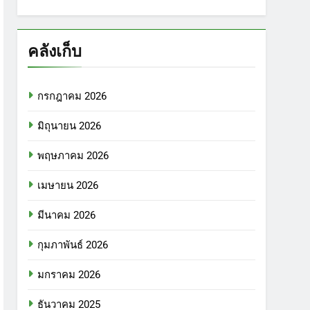
คลังเก็บ
กรกฎาคม 2026
มิถุนายน 2026
พฤษภาคม 2026
เมษายน 2026
มีนาคม 2026
กุมภาพันธ์ 2026
มกราคม 2026
ธันวาคม 2025