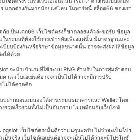
็บไซต์ตรงรวมทั้งเว็บเอเย่นต์นั้น เรียกว่าต่างกันแบบเต็มที่
งไร แตกต่างกันมากน้อยแค่ไหน ในพาร์ทนี้ สล็อต66 ของเรา
ภัย ปั่นแตก66 เว็บไซต์ตรงก็ขาดลอยแล้วล่ะขอรับ ข้อมูล
บในระบบที่ต้องใช้การเข้ารหัสเพียงแค่นั้น มีมาตรฐานและ
เบียบป้องกันหรือรักษาข้อมูลขนาดนั้น อาจจะส่งผลให้ข้อมูล
อได้ด้วย
lot จะนำเข้าเกมที่ใช้ระบบ RNG สำหรับในการสุ่มคำตอบ
หมด แต่เว็บเอเย่นต์อาจจะเป็นไปได้ว่าจะมีการปรับ
ดยไม่ได้คาดคิด
ับระบบฝากถอนแบบออโต้ผ่านระบบธนาคารและ Wallet โดย
งรวดเร็วรวมทั้งไม่เป็นอันตราย ไม่เหมือนกับเว็บไซต์
 pgslot เว็บไซต์ตรงนั้นดีกว่าแน่ๆนะครับ ไม่ว่าจะเป็นโปร
เป็นจริง เว็บไซต์เอเย่นต์อาจจะเป็นไปได้ว่าจะมีโปรโมชั่