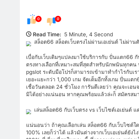
0
0
Read Time:
5 Minute, 4 Second
สล็อต66 สล็อตเว็บตรงไม่ผ่านเอเย่นต์ ไม่ผ่านต
เบื่อกับเว็บเดิมๆแปลงมาใช้บริการกับ ปั่นแตก66 กั
ตรงทางเลือกที่เหมาะสมที่สุดสำหรับนักพนันทุกคน บ
pgslot ระดับมือโปรก็สามารถเข้ามาทำกำไรกับเร
เยอะแยะกว่า 1,000 เกม จัดเต็มอีกทั้งเกม ปั่นแตก6
เชื่อวันตลอด 24 ชั่วโมง การันตีเลยว่า คุณจะเอน
มิได้อย่างแน่นอน หากคุณพร้อมแล้วล่ะก็ สมัครสมาช
เล่นสล็อต66 กับเว็บตรง vs เว็บไซต์เอเย่นต์ แ
แน่นอนว่า ถ้าคุณเลือกเล่น สล็อต66 กับเว็บไซต์ใด
100% เลยก็ว่าได้ แล้วมันต่างจากเว็บเอเย่นต์ยังไง