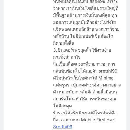
ทันทีเมื่อคุณเล่นกับ สล็อต99 เพราะ
ว่าพวกเราเป็นเว็บไซต์แม่รายใหญ่ที่
มีพื้นฐานด้านการเงินมั่นคงที่สุด ทุก
ยอดการเล่นถูกบันทึกอย่างโปร่งใส
แจ็คพอตแตกหลักล้าน พวกเราก็จ่าย
หลักล้าน ไม่มีหักเปอร์เซ็นต์อะไร
ก็ตามทั้งสิ้น
3. อินเตอร์เฟซสุดล้ำ ใช้งานง่าย
กระทั่งน่าตกใจ
ลืมเว็บสล็อตเชยๆที่รายการอาหาร
สลับซับซ้อนไปได้เลยจ๊า sretthi99
ดีไซน์หน้าเว็บไซต์มาให้ Minimal
แต่หรูหรา ปุ่มกดต่างๆจัดวางมาอย่าง
ดี เหมาะกับการสัมผัสด้วยนิ้วมือบน
สมาร์ทโฟน ทำให้การพนันของคุณ
ไม่มีสะดุด
ร่ำรวยได้จริงเพียงแค่มีโทรศัพท์มือ
ถือ: เจาะระบบ Mobile First ของ
Sretthi99