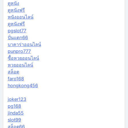
ดูหนัง
ดูหนังฟรี
หนังออนไลน์
ดูหนังฟรี
pgslot77
ปั่นแตก66
บาคาร่าออนไลน์
punpro777
ซื้อหวยออนไลน์
หวยออนไลน์
สล็อต
faro168
hongkong456
joker123
pg168
jinda55
slot99
สล็อต66