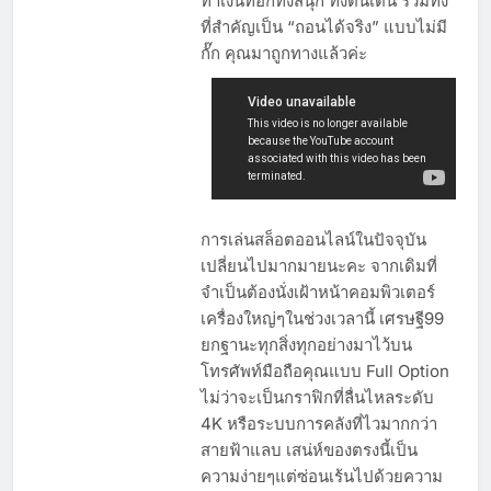
ทำเงินที่อีกทั้งสนุก ทั้งตื่นเต้น รวมทั้ง
ที่สำคัญเป็น “ถอนได้จริง” แบบไม่มี
กั๊ก คุณมาถูกทางแล้วค่ะ
การเล่นสล็อตออนไลน์ในปัจจุบัน
เปลี่ยนไปมากมายนะคะ จากเดิมที่
จำเป็นต้องนั่งเฝ้าหน้าคอมพิวเตอร์
เครื่องใหญ่ๆในช่วงเวลานี้ เศรษฐี99
ยกฐานะทุกสิ่งทุกอย่างมาไว้บน
โทรศัพท์มือถือคุณแบบ Full Option
ไม่ว่าจะเป็นกราฟิกที่ลื่นไหลระดับ
4K หรือระบบการคลังที่ไวมากกว่า
สายฟ้าแลบ เสน่ห์ของตรงนี้เป็น
ความง่ายๆแต่ซ่อนเร้นไปด้วยความ