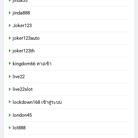
jinda55
jinda888
Joker123
joker123auto
joker123th
kingdom66 ทางเข้า
live22
live22slot
lockdown168 เข้าสู่ระบบ
london45
lot888