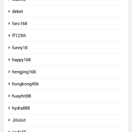
debet
faro168
ff123th
funny18
happy168
hengjing168
hongkong456
huayhit88
hydra888
Jilislot