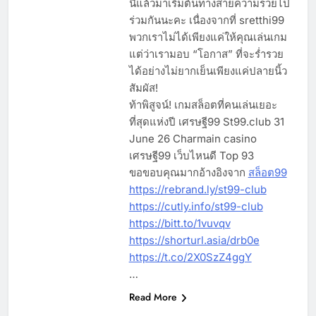
นี้แล้วมาเริ่มต้นทางสายความรวยไป
ร่วมกันนะคะ เนื่องจากที่ sretthi99
พวกเราไม่ได้เพียงแค่ให้คุณเล่นเกม
แต่ว่าเรามอบ “โอกาส” ที่จะร่ำรวย
ได้อย่างไม่ยากเย็นเพียงแค่ปลายนิ้ว
สัมผัส!
ท้าพิสูจน์! เกมสล็อตที่คนเล่นเยอะ
ที่สุดแห่งปี เศรษฐี99 St99.club 31
June 26 Charmain casino
เศรษฐี99 เว็บไหนดี Top 93
ขอขอบคุณมากอ้างอิงจาก
สล็อต99
https://rebrand.ly/st99-club
https://cutly.info/st99-club
https://bitt.to/1vuvqv
https://shorturl.asia/drb0e
https://t.co/2X0SzZ4ggY
…
Read More