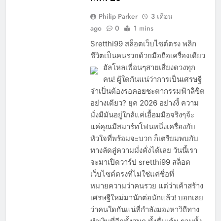
Philip Parker
3 เดือน
ago
0
1 mins
Sretthi99 สล็อตเว็บไซต์ตรง พลิก
ชีวิตเป็นคนรวยด้วยมือถือเครื่องเดียว
ฮัลโหลเพื่อนๆสายเสี่ยงดวงทุก
คน! ผู้ใดกันแน่ว่าการเป็นเศรษฐี
จำเป็นต้องรอคอยชะตากรรมฟ้าลิขิต
อย่างเดียว? ยุค 2026 อย่างงี้ ความ
มั่งมีมันอยู่ใกล้แค่เอื้อมมือจริงๆจ้ะ
แค่คุณมีสมาร์ทโฟนหนึ่งเครื่องกับ
หัวใจที่พร้อมจะบวก ก็เตรียมพบกับ
ทางลัดสู่ความมั่งคั่งได้เลย วันนี้เรา
จะมาเปิดวาร์ป sretthi99 สล็อต
เว็บไซต์ตรงที่ไม่ใช่แค่ชื่อที่
หมายความว่าคนรวย แต่ว่าเค้าสร้าง
เศรษฐีใหม่มานักต่อนักแล้ว! บอกเลย
ว่าคนใดกันแน่ที่กำลังมองหาวิถีทาง