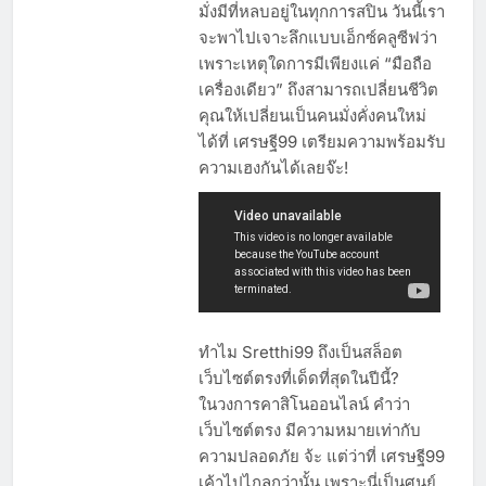
มั่งมีที่หลบอยู่ในทุกการสปิน วันนี้เรา
จะพาไปเจาะลึกแบบเอ็กซ์คลูซีฟว่า
เพราะเหตุใดการมีเพียงแค่ “มือถือ
เครื่องเดียว” ถึงสามารถเปลี่ยนชีวิต
คุณให้เปลี่ยนเป็นคนมั่งคั่งคนใหม่
ได้ที่ เศรษฐี99 เตรียมความพร้อมรับ
ความเฮงกันได้เลยจ๊ะ!
ทำไม Sretthi99 ถึงเป็นสล็อต
เว็บไซต์ตรงที่เด็ดที่สุดในปีนี้?
ในวงการคาสิโนออนไลน์ คำว่า
เว็บไซต์ตรง มีความหมายเท่ากับ
ความปลอดภัย จ้ะ แต่ว่าที่ เศรษฐี99
เค้าไปไกลกว่านั้น เพราะนี่เป็นศูนย์