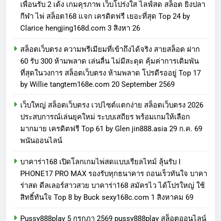
เพื่อนรับ 2 เด้ง เกมคุรภาพ เว็บโปร่งใส ไลฟ์สด สล็อต ยิงปลา
กีฬา ไพ่ สล็อต168 แจก เครดิตฟรี เยอะที่สุด Top 24 by
Clarice hengjing168d.com 3 สิงหา 26
สล็อตเว็บตรง ความพรีเมียมที่เข้าถึงได้จริง สายสล็อต ฝาก
60 รับ 300 ห้ามพลาด เล่นลื่น ไม่มีสะดุด คุ้มค่าการเดิมพัน
ที่สุดในวงการ สล็อตเว็บตรง ห้ามพลาด โปรดีรออยู่ Top 17
by Willie tangtem168e.com 20 September 2569
เว็บใหญ่ สล็อตเว็บตรง เวปไซต์แตกง่าย สล็อตเว็บตรง 2026
ประสบการณ์เล่นยุคใหม่ ระบบเสถียร พร้อมเกมให้เลือก
มากมาย เครดิตฟรี Top 61 by Glen jin888.asia 29 ก.ค. 69
พนันออนไลน์
บาคาร่า168 เปิดโลกเกมไพ่สดแบบเรียลไทม์ ลุ้นรับ I
PHONE17 PRO MAX รองรับทุกธนาคาร ถอนเร็วทันใจ บาคา
ร่าสด ดีลเลอร์สาวสวย บาคาร่า168 สมัครไว ได้โปรใหญ่ ใช้
สิทธิ์ทันใจ Top 8 by Buck sexy168c.com 1 สิงหาคม 69
Pussy888play 5 กรกฎา 2569 pussy888play สล็อตออนไลน์