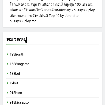
โลกแห่งความสนุก ที่เหนือกว่า ถอนได้สูงสุด 100 เท่า เกม
สล็อต คาสิโนออนไลน์ สวรรค์ของนักลงทุน pussy888play
เปิดประสบการณ์ใหม่ทันที Top 40 by Johnette
pussy888play.me
หมวดหมู่
123lionth
1688sagame
188bet
1xbet
918Kiss
918kissauto