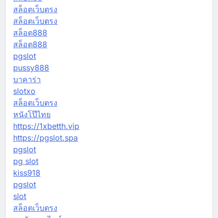
สล็อตเว็บตรง
สล็อตเว็บตรง
สล็อต888
สล็อต888
pgslot
pussy888
บาคาร่า
slotxo
สล็อตเว็บตรง
หนังโป๊ไทย
https://1xbetth.vip
https://pgslot.spa
pgslot
pg slot
kiss918
pgslot
slot
สล็อตเว็บตรง