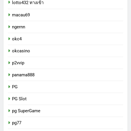
lotto432 ทางเข้า
macau69
ngernn
okc4
okcasino
p2vvip
panama888
PG
PG Slot
pg SuperGame
pg77