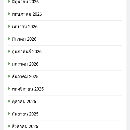
มิถุนายน 2026
พฤษภาคม 2026
เมษายน 2026
มีนาคม 2026
กุมภาพันธ์ 2026
มกราคม 2026
ธันวาคม 2025
พฤศจิกายน 2025
ตุลาคม 2025
กันยายน 2025
สิงหาคม 2025