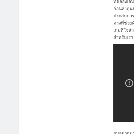
ทดลองเล่น
ก่อนลงทุนจ
ประสบการ
ตรงที่ช่วย
เกมที่ใช่ส่
สำหรับเรา
ผมอยากมาแ