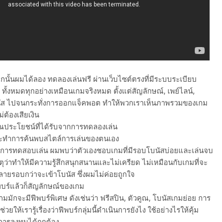
กนั้นผมได้ลอง ทดลองเล่นฟรี ผ่านเว็บไซต์ตรงที่มีระบบระเบียบ
ทั้งหมดทุกอย่างเหมือนเกมจริงหมด ตั้งแต่สัญลักษณ์, เพย์ไลน์,
นัส ไปจนกระทั่งการออกแจ็คพอต ทำให้พวกเราเห็นภาพรวมของเกม
่ต้องเสียเงิน
ุณประโยชน์ที่ได้รับจากการทดลองเล่น
ละทำการค้นพบสไตล์การเล่นของตนเอง
่อการทดสอบเล่น ผมพบว่าตัวเองชอบเกมที่มีรอบโบนัสบ่อยและเล่นจบ
หตุว่าทำให้มีความรู้สึกสนุกสนานและไม่เครียด ไม่เหมือนกับเกมที่จะ
ลายรอบกว่าจะเข้าโบนัส ซึ่งผมไม่ค่อยถูกใจ
พบร์แล้วก็สัญลักษณ์ของเกม
มมักจะมีฟีพบร์พิเศษ ดังเช่นว่า ฟรีสปิน, ตัวคูณ, โบนัสเกมย่อย การ
วยให้เรารู้เรื่องว่าฟีพบร์กลุ่มนี้ดำเนินการยังไง ใช้อย่างไรให้คุ้ม
ารลงทุนได้ถูกต้อง