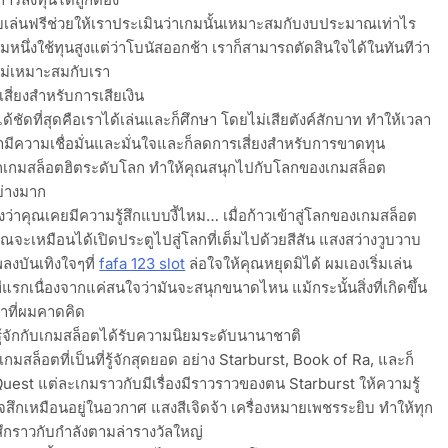
ล่นฟรีช่วยให้เราประเมินว่าเกมนั้นเหมาะสมกับงบประมาณเท่าไร
มหนึ่งใช้ทุนสูงแต่ว่าโบนัสออกช้า เราก็สามารถตัดสินใจได้ในทันทีว่า
ม่เหมาะสมกับเรา
สี่ยงสำหรับการเสียเงิน
็นได้ชัดที่สุดคือเราได้เล่นและก็ศึกษา โดยไม่เสียตังค์สักบาท ทำให้เวลา
รามีความเชื่อมั่นและมั่นใจและก็ลดการเสี่ยงสำหรับการขาดทุน
ุกเกมสล็อตฮิตระดับโลก ทำให้คุณสนุกไปกับโลกของเกมสล็อต
ย่างมาก
ื่องว่าคุณเคยมีความรู้สึกแบบงี้ไหม… เมื่อก้าวเข้าสู่โลกของเกมสล็อต
ณจะเหมือนได้เปิดประตูไปสู่โลกที่เต็มไปด้วยสีสัน แสงสว่างวูบวาบ
ลงบันเทิงใจๆที่
fafa 123 slot
ล่อใจให้คุณหยุดมิได้ ผมเองเริ่มเล่น
แรกเนื่องจากแค่สนใจว่ามันจะสนุกขนาดไหน แม้กระนั้นสิ่งที่เกิดขึ้น
่าที่ผมคาดคิด
ู้จักกับเกมสล็อตได้รับความนิยมระดับนานาชาติ
เกมสล็อตที่เป็นที่รู้จักสุดยอด อย่าง Starburst, Book of Ra, และก็
uest แต่ละเกมราวกับมีเรื่องมีราวราวของตน Starburst ให้ความรู้
จสึกเหมือนอยู่ในอวกาศ แสงสีเจิดจ้า เครื่องหมายเพชรระยิบ ทำให้ทุก
สึกราวกับกำลังตามล่ารางวัลใหญ่