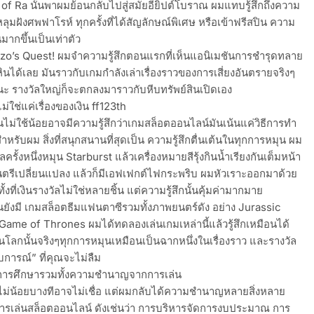
 of Ra นั้นพาผมย้อนกลับไปสู่สมัยอียิปต์โบราณ ผมแทบรู้สึกถึงความ
ลุมฝังศพฟาโรห์ ทุกครั้งที่ได้สัญลักษณ์พิเศษ หรือเข้าฟรีสปิน ความ
มากขึ้นเป็นเท่าตัว
nzo’s Quest! ผมจำความรู้สึกตอนแรกที่เห็นแอนิเมชันการชำรุดทลาย
นได้เลย มันราวกับเกมกำลังเล่าเรื่องราวของการเสี่ยงอันตรายจริงๆ
่ชนะ รางวัลใหญ่ก็จะตกลงมาราวกับหีบทรัพย์สินเปิดเอง
่ใช่แค่เรื่องของเงิน ff123th
ไม่ใช้น้อยอาจมีความรู้สึกว่าเกมสล็อตออนไลน์มันเน้นแค่วิธีการทำ
าสำหรับผม สิ่งที่สนุกสนานที่สุดเป็น ความรู้สึกตื่นเต้นในทุกการหมุน ผม
ลครั้งหนึ่งหมุน Starburst แล้วเครื่องหมายสีรุ้งกินน้ำเรียงกันเต็มหน้า
นตรีเปลี่ยนแปลง แล้วก็มีเอฟเฟกต์ไฟกระพริบ ผมหัวเราะออกมาด้วย
ั้งที่เงินรางวัลไม่ใช่หลายชิ้น แต่ความรู้สึกนั้นคุ้มค่ามากมาย
นยังมี เกมสล็อตธีมแฟนตาซีรวมทั้งภาพยนตร์ดัง อย่าง Jurassic
 Game of Thrones ผมได้ทดลองเล่นเกมเหล่านี้แล้วรู้สึกเหมือนได้
ในโลกนั้นจริงๆทุกการหมุนเหมือนเป็นฉากหนึ่งในเรื่องราว และรางวัล
บการณ์” ที่คุณจะไม่ลืม
การศึกษารวมทั้งความชำนาญจากการเล่น
่น้อยบางทีอาจไม่เชื่อ แต่ผมกลับได้ความชำนาญหลายสิ่งหลาย
ารเล่นสล็อตออนไลน์ ดังเช่นว่า การบริหารจัดการงบประมาณ การ