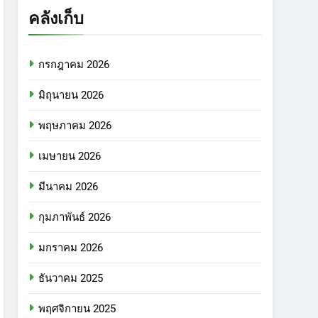
คลังเก็บ
กรกฎาคม 2026
มิถุนายน 2026
พฤษภาคม 2026
เมษายน 2026
มีนาคม 2026
กุมภาพันธ์ 2026
มกราคม 2026
ธันวาคม 2025
พฤศจิกายน 2025