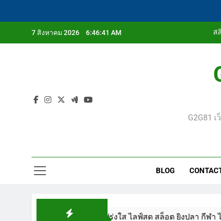
Skip
สล
7 สิงหาคม 2026
6:46:42 AM
to
content
บา
G2G81 เว
สล
บา
BLOG
CONTAC
พ เว็บโปร่งใส ไลฟ์สด สล็อต ยิงปลา กีฬา ไพ่ สล็อต168 แจก เครดิ