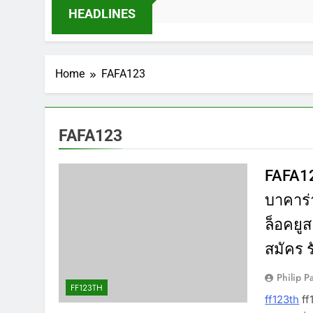
HEADLINES
จ ฝาก 20 รับ 100 อัตราต่อรองยุติธรรม สเต็ปเดียวจบในหน้าเดีย
ัตตราชนะสูง casino จ่ายเต็ม โอนเร็วทุกยอด Top 25 by Shelton
Home
FAFA123
18kiss เว็บตรง แนะนำเกมสล็อตยอดฮิต RTP สูง โบนัสแตกง่าย 17 เ
FAFA123
พ เว็บโปร่งใส ไลฟ์สด สล็อต ยิงปลา กีฬา ไพ่ สล็อต168 แจก เครดิ
FAFA12
จ ฝาก 20 รับ 100 อัตราต่อรองยุติธรรม สเต็ปเดียวจบในหน้าเดีย
บาคาร่
ัตตราชนะสูง casino จ่ายเต็ม โอนเร็วทุกยอด Top 25 by Shelton
ล็อคยูส
สมัคร 
18kiss เว็บตรง แนะนำเกมสล็อตยอดฮิต RTP สูง โบนัสแตกง่าย 17 เ
Philip P
FF123TH
ff123th
ff