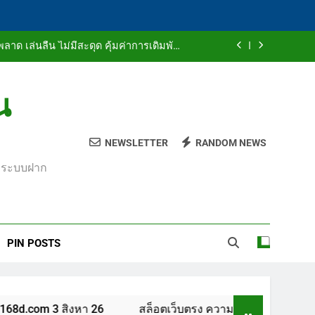
 เกมคุรภาพ เว็บโปร่งใส ไลฟ์สด สล็อต ยิง
 by Clarice hengjing168d.com 3 สิงหา 26
ลาด เล่นลื่น ไม่มีสะดุด คุ้มค่าการเดิมพัน
lie tangtem168e.com 20 September 2569
ล่นยุคใหม่ ระบบเสถียร พร้อมเกมให้เลือก
len jin888.asia 29 ก.ค. 69 พนันออนไลน์
น
รองรับทุกธนาคาร ถอนเร็วทันใจ บาคาร่า
op 8 by Buck sexy168c.com 1 สิงหาคม 69
 เกมคุรภาพ เว็บโปร่งใส ไลฟ์สด สล็อต ยิง
NEWSLETTER
RANDOM NEWS
 by Clarice hengjing168d.com 3 สิงหา 26
ละระบบฝาก
ลาด เล่นลื่น ไม่มีสะดุด คุ้มค่าการเดิมพัน
lie tangtem168e.com 20 September 2569
ล่นยุคใหม่ ระบบเสถียร พร้อมเกมให้เลือก
len jin888.asia 29 ก.ค. 69 พนันออนไลน์
รองรับทุกธนาคาร ถอนเร็วทันใจ บาคาร่า
op 8 by Buck sexy168c.com 1 สิงหาคม 69
PIN POSTS
สล็อตเว็บตรง ความพรีเมียมที่เข้าถึงได้จริง สายสล็อต ฝาก